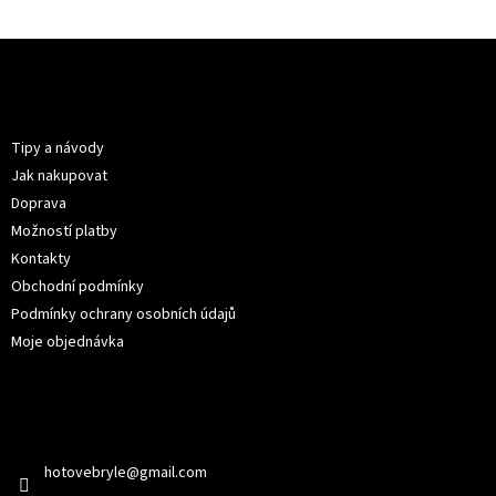
Z
á
p
Informace pro vás
a
t
Tipy a návody
í
Jak nakupovat
Doprava
Možností platby
Kontakty
Obchodní podmínky
Podmínky ochrany osobních údajů
Moje objednávka
Kontakt
hotovebryle
@
gmail.com