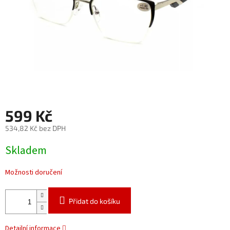
599 Kč
534,82 Kč bez DPH
Měrná
Skladem
cena:
Možnosti doručení
Přidat do košíku
Detailní informace