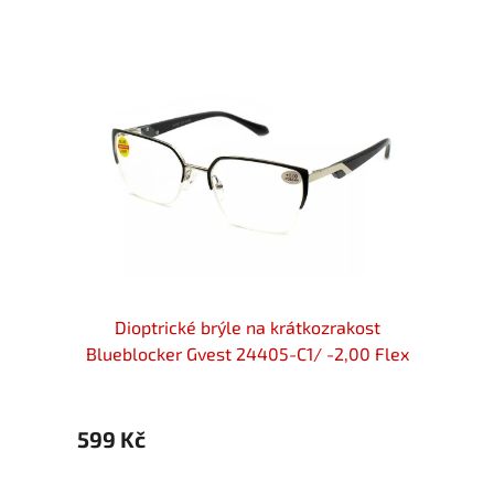
zrakost
Dioptrické brýle na krátkozrakost
Diopt
ker
Blueblocker Gvest 24405-C1/ -2,00 Flex
599 Kč
599 