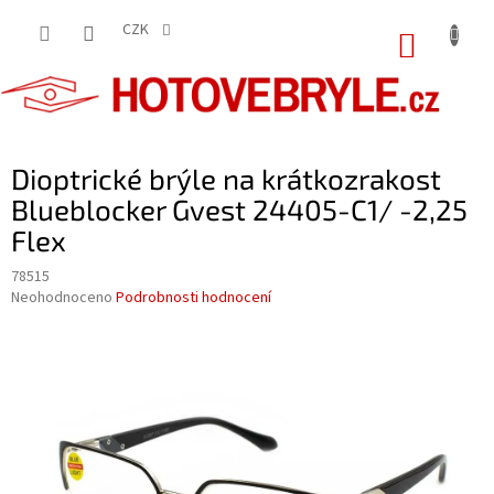
Přejít
na
CZK
NÁKUP
obsah
KOŠÍK
Dioptrické brýle na krátkozrakost
Blueblocker Gvest 24405-C1/ -2,25
Flex
78515
Průměrné
Neohodnoceno
Podrobnosti hodnocení
hodnocení
produktu
je
0,0
z
5
hvězdiček.