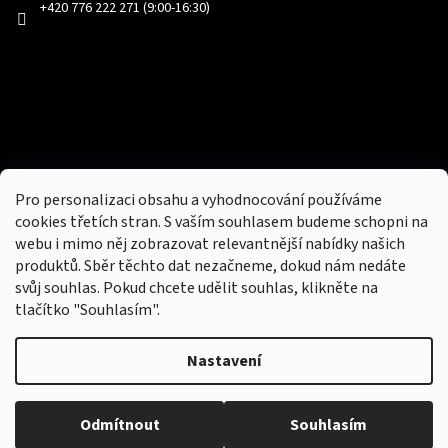
+420 776 222 271 (9:00-16:30)
Facebook
Přijímáme online platby
Pro personalizaci obsahu a vyhodnocování používáme
cookies třetích stran. S vaším souhlasem budeme schopni na
webu i mimo něj zobrazovat relevantnější nabídky našich
produktů. Sběr těchto dat nezačneme, dokud nám nedáte
svůj souhlas. Pokud chcete udělit souhlas, klikněte na
tlačítko "Souhlasím".
Nový obchod s batohy, cestovními zavazadly, tašky a peněženky
Nastavení
Copyright 2026
hotovebryle.cz
. Všechna práva
Vytvořil
Odmítnout
Souhlasím
vyhrazena.
Upravit nastavení cookies
Shoptet