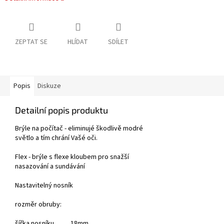
ZEPTAT SE
HLÍDAT
SDÍLET
Popis
Diskuze
Detailní popis produktu
Brýle na počítač - eliminujé škodlivě modré
světlo a tím chrání Vašé oči.
Flex - brýle s flexe kloubem pro snažší
nasazování a sundávání
Nastavitelný nosník
rozměr obruby:
šířka nosníku 18mm