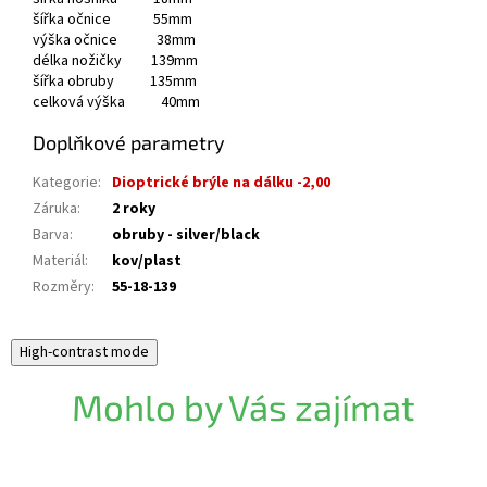
šířka očnice 55mm
výška očnice 38mm
délka nožičky 139mm
šířka obruby 135mm
celková výška 40mm
Doplňkové parametry
Kategorie
:
Dioptrické brýle na dálku -2,00
Záruka
:
2 roky
Barva
:
obruby - silver/black
Materiál
:
kov/plast
Rozměry
:
55-18-139
High-contrast mode
Mohlo by Vás zajímat