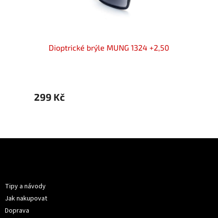
INE
Dioptrické brýle MUNG 1324 +2,50
299 Kč
299 
Z
á
p
Informace pro vás
a
t
Tipy a návody
í
Jak nakupovat
Doprava