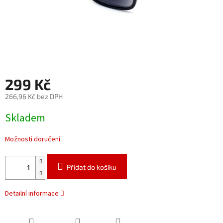
299 Kč
266,96 Kč bez DPH
Měrná
Skladem
cena:
Možnosti doručení
Přidat do košíku
Detailní informace