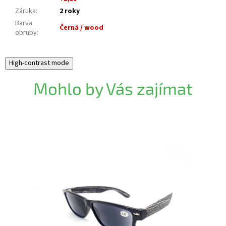
Záruka
:
2 roky
Barva
Černá / wood
obruby
:
High-contrast mode
Mohlo by Vás zajímat