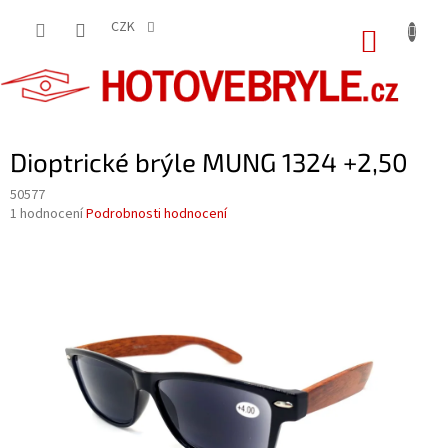
Přejít
na
CZK
NÁKUP
obsah
KOŠÍK
Dioptrické brýle MUNG 1324 +2,50
50577
Průměrné
1 hodnocení
Podrobnosti hodnocení
hodnocení
produktu
je
5,0
z
5
hvězdiček.