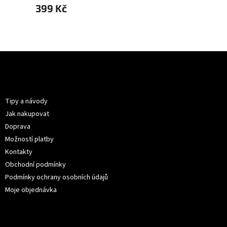
399 Kč
499 
Z
á
p
Informace pro vás
a
t
Tipy a návody
í
Jak nakupovat
Doprava
Možností platby
Kontakty
Obchodní podmínky
Podmínky ochrany osobních údajů
Moje objednávka