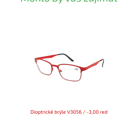
en flex
Dioptrické brýle V3056 / -3,00 red
Di