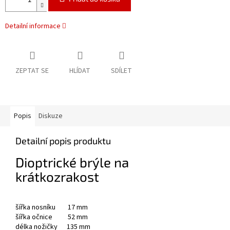
Detailní informace
ZEPTAT SE
HLÍDAT
SDÍLET
Popis
Diskuze
Detailní popis produktu
Dioptrické brýle na
krátkozrakost
šířka nosníku 17 mm
šířka očnice 52 mm
délka nožičky 135 mm