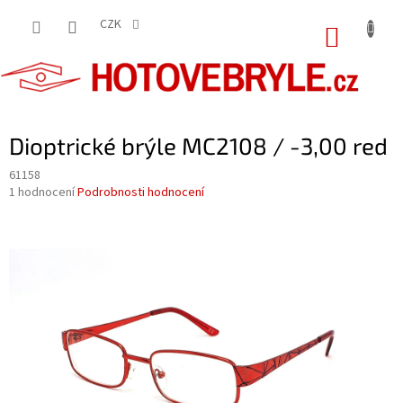
Přejít
na
CZK
NÁKUP
obsah
KOŠÍK
Dioptrické brýle MC2108 / -3,00 red
61158
Průměrné
1 hodnocení
Podrobnosti hodnocení
hodnocení
produktu
je
5,0
z
5
hvězdiček.