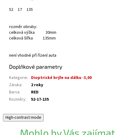
52
17
135
rozměr obruby:
celková výška 30mm
celková šířka 135mm
není vhodné pří řízení auta
Doplňkové parametry
Kategorie
:
Dioptrické brýle na dálku -3,00
Záruka
:
2 roky
Barva
:
RED
Rozměry
:
52-17-135
High-contrast mode
Mohlo by Vás zajímat