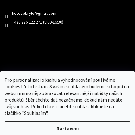
Kontakt
hotovebryle
@
gmail.com
+420 776 222 271 (9:00-16:30)
Facebook
Přijímáme online platby
Pro personalizaci obsahu a vyhodnocování používáme
cookies třetích stran. S vaším souhlasem budeme schopni na
webu i mimo něj zobrazovat relevantnější nabídky našich
produktů. Sběr těchto dat nezačneme, dokud nám nedáte
svůj souhlas. Pokud chcete udělit souhlas, klikněte na
tlačítko "Souhlasím".
Nový obchod s batohy, cestovními zavazadly, tašky a peněženky
Nastavení