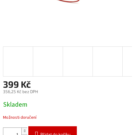
399 Kč
356,25 Kč bez DPH
Měrná
Skladem
cena:
Možnosti doručení
Přidat do košíku