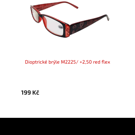
rýle
Dioptrické brýle M2225/ +2,50 red flex
Dioptr
199 Kč
199 K
Z
á
p