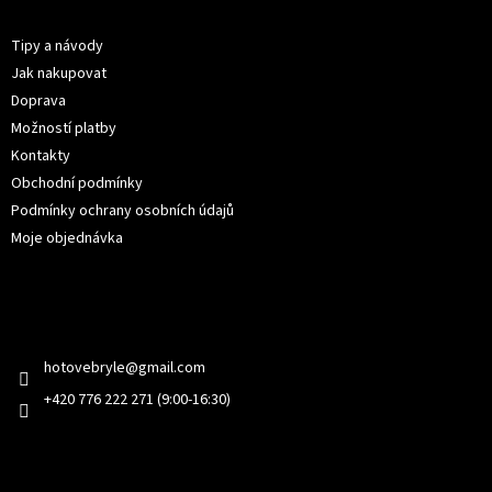
Informace pro vás
a
t
Tipy a návody
í
Jak nakupovat
Doprava
Možností platby
Kontakty
Obchodní podmínky
Podmínky ochrany osobních údajů
Moje objednávka
Kontakt
hotovebryle
@
gmail.com
+420 776 222 271 (9:00-16:30)