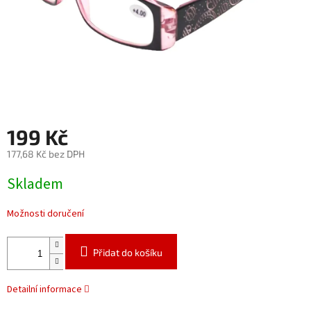
199 Kč
177,68 Kč bez DPH
Měrná
Skladem
cena:
Možnosti doručení
Přidat do košíku
Detailní informace