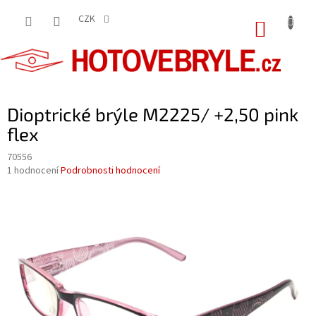
Přejít
na
CZK
NÁKUP
obsah
KOŠÍK
Dioptrické brýle M2225/ +2,50 pink
flex
70556
Průměrné
1 hodnocení
Podrobnosti hodnocení
hodnocení
produktu
je
5,0
z
5
hvězdiček.