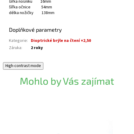
šířka nosníku 16mm
šířka očnice 54mm
délka nožičky 138mm
Doplňkové parametry
Kategorie
:
Dioptrické brýle na čtení +2,50
Záruka
:
2 roky
High-contrast mode
Mohlo by Vás zajímat