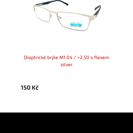
lexem
Dioptrické brýle M1.04 / +2,50 s flexem
Diopt
silver
150 Kč
150 K
Z
á
p
Informace pro vás