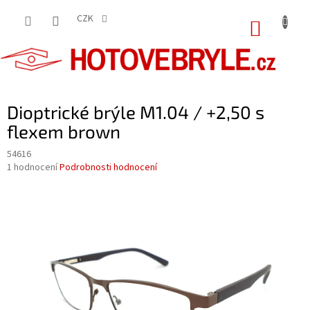
Přejít
na
CZK
NÁKUP
obsah
KOŠÍK
Dioptrické brýle M1.04 / +2,50 s
flexem brown
54616
Průměrné
1 hodnocení
Podrobnosti hodnocení
hodnocení
produktu
je
5,0
z
5
hvězdiček.