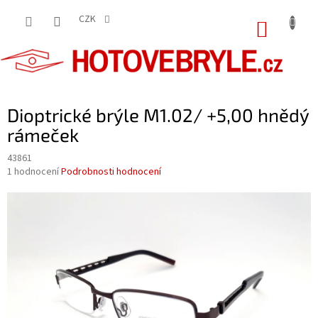
Přejít
na
CZK
NÁKUP
obsah
KOŠÍK
Dioptrické brýle M1.02/ +5,00 hnědý
rámeček
43861
Průměrné
1 hodnocení
Podrobnosti hodnocení
hodnocení
produktu
je
5,0
z
5
hvězdiček.