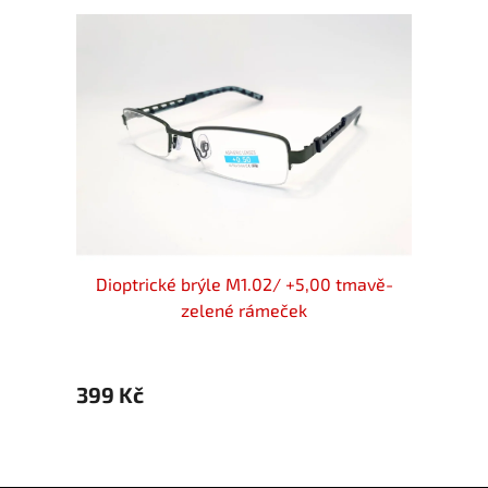
k/blue
Dioptrické brýle M1.02/ +5,00 tmavě-
Dio
zelené rámeček
399 Kč
499 