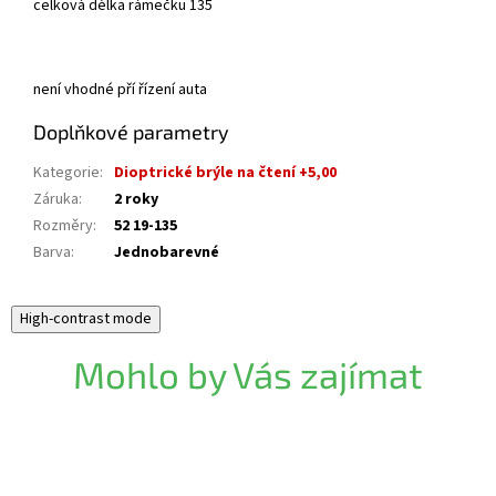
celková délka rámečku 135
není vhodné pří řízení auta
Doplňkové parametry
Kategorie
:
Dioptrické brýle na čtení +5,00
Záruka
:
2 roky
Rozměry
:
52 19-135
Barva
:
Jednobarevné
High-contrast mode
Mohlo by Vás zajímat