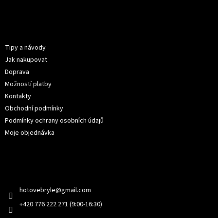
Z
á
p
Informace pro vás
a
t
Tipy a návody
í
Jak nakupovat
Doprava
Možností platby
Kontakty
Obchodní podmínky
Podmínky ochrany osobních údajů
Moje objednávka
Kontakt
hotovebryle
@
gmail.com
+420 776 222 271 (9:00-16:30)