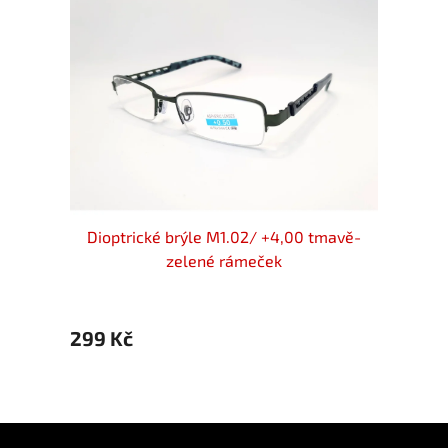
Dioptrické brýle M1.02/ +4,00 tmavě-
zelené rámeček
299 Kč
299 
Z