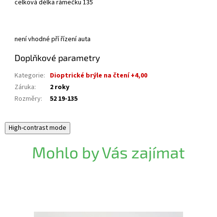
celková délka rámečku 135
není vhodné pří řízení auta
Doplňkové parametry
Kategorie
:
Dioptrické brýle na čtení +4,00
Záruka
:
2 roky
Rozměry
:
52 19-135
High-contrast mode
Mohlo by Vás zajímat