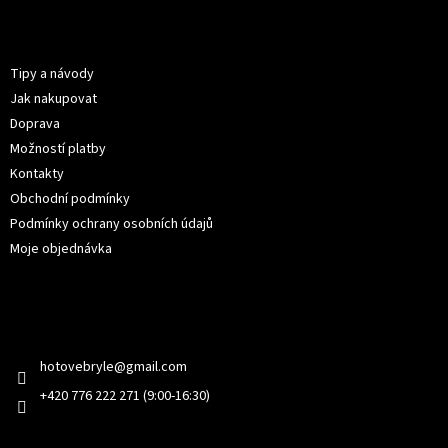
á
p
Informace pro vás
a
t
Tipy a návody
í
Jak nakupovat
Doprava
Možností platby
Kontakty
Obchodní podmínky
Podmínky ochrany osobních údajů
Moje objednávka
Kontakt
hotovebryle
@
gmail.com
+420 776 222 271 (9:00-16:30)