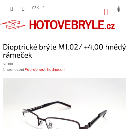
Přejít
na
CZK
NÁKUP
obsah
KOŠÍK
Dioptrické brýle M1.02/ +4,00 hnědý
rámeček
51388
Průměrné
1 hodnocení
Podrobnosti hodnocení
hodnocení
produktu
je
5,0
z
5
hvězdiček.