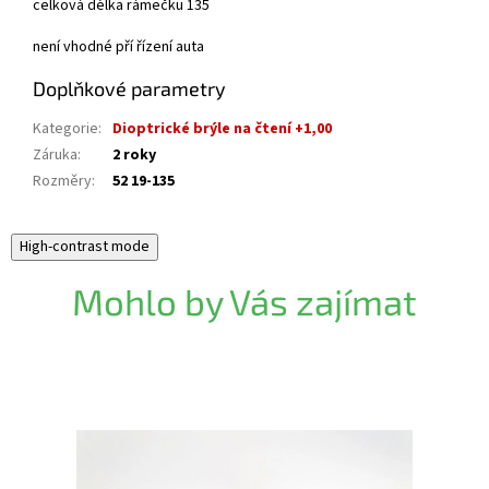
celková délka rámečku 135
není vhodné pří řízení auta
Doplňkové parametry
Kategorie
:
Dioptrické brýle na čtení +1,00
Záruka
:
2 roky
Rozměry
:
52 19-135
High-contrast mode
Mohlo by Vás zajímat
Akce