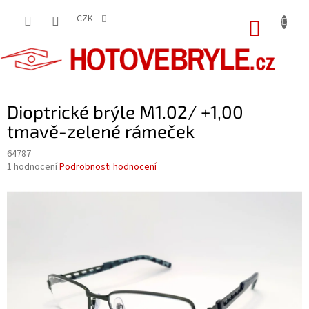
Přejít
na
CZK
NÁKUP
obsah
KOŠÍK
Dioptrické brýle M1.02/ +1,00
tmavě-zelené rámeček
64787
Průměrné
1 hodnocení
Podrobnosti hodnocení
hodnocení
produktu
je
5,0
z
5
hvězdiček.