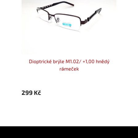
k flex
Dioptrické brýle M1.02/ +1,00 hnědý
MON
rámeček
299 Kč
399 Kč
299 
Z
á