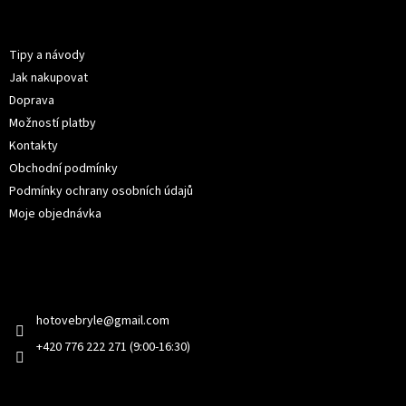
p
Informace pro vás
a
t
Tipy a návody
í
Jak nakupovat
Doprava
Možností platby
Kontakty
Obchodní podmínky
Podmínky ochrany osobních údajů
Moje objednávka
Kontakt
hotovebryle
@
gmail.com
+420 776 222 271 (9:00-16:30)