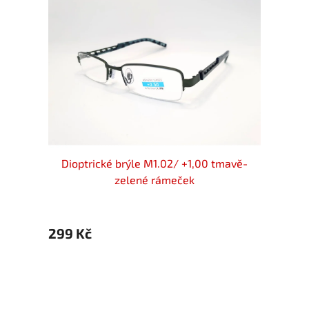
k flex
Dioptrické brýle M1.02/ +1,00 tmavě-
MON
zelené rámeček
299 Kč
399 Kč
299 