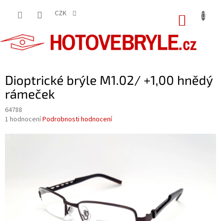
Přejít
na
CZK
NÁKUP
obsah
KOŠÍK
Dioptrické brýle M1.02/ +1,00 hnědý
rámeček
64788
Průměrné
1 hodnocení
Podrobnosti hodnocení
hodnocení
produktu
je
5,0
z
5
hvězdiček.