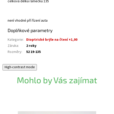
celková délka rámečku 135
není vhodné pří řízení auta
Doplňkové parametry
Kategorie
:
Dioptrické brýle na čtení +1,00
Záruka
:
2 roky
Rozměry
:
52 19-135
High-contrast mode
Mohlo by Vás zajímat
Akce