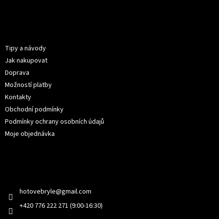
Z
á
p
Informace pro vás
a
t
Tipy a návody
í
Jak nakupovat
Doprava
Možností platby
Kontakty
Obchodní podmínky
Podmínky ochrany osobních údajů
Moje objednávka
Kontakt
hotovebryle
@
gmail.com
+420 776 222 271 (9:00-16:30)