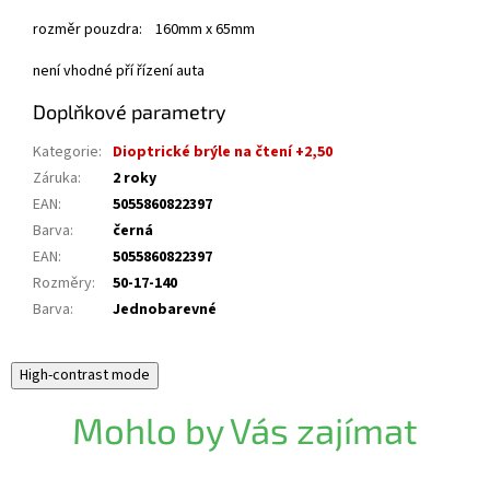
rozměr pouzdra: 160mm x 65mm
není vhodné pří řízení auta
Doplňkové parametry
Kategorie
:
Dioptrické brýle na čtení +2,50
Záruka
:
2 roky
EAN
:
5055860822397
Barva
:
černá
EAN
:
5055860822397
Rozměry
:
50-17-140
Barva
:
Jednobarevné
High-contrast mode
Mohlo by Vás zajímat