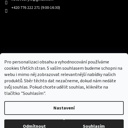
+420 776 222 271 (9:00-16:30)
Facebook
Přijímáme online platby
Pro personalizaci obsahu a vyhodnocování používáme
cookies třetích stran. S vaším souhlasem budeme schopni na
webu i mimo něj zobrazovat relevantnější nabídky našich
produktů. Sběr těchto dat nezačneme, dokud nám nedáte
svůj souhlas. Pokud chcete udělit souhlas, klikněte na
tlačítko "Souhlasím".
Nový obchod s batohy, cestovními zavazadly, tašky a peněženky
Nastavení
Copyright 2026
hotovebryle.cz
. Všechna práva
Vytvořil
Odmítnout
Souhlasím