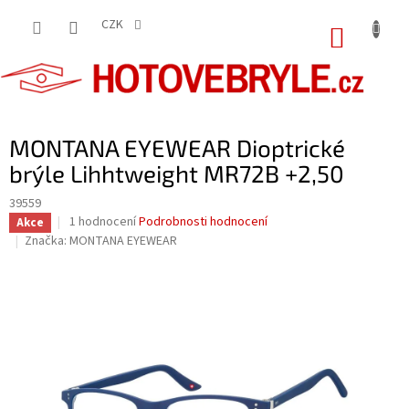
Přejít
na
CZK
NÁKUP
obsah
KOŠÍK
MONTANA EYEWEAR Dioptrické
brýle Lihhtweight MR72B +2,50
39559
Průměrné
1 hodnocení
Podrobnosti hodnocení
Akce
hodnocení
Značka:
MONTANA EYEWEAR
produktu
je
5,0
z
5
hvězdiček.