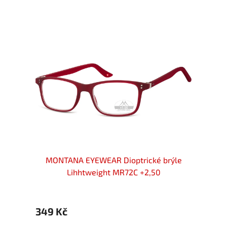
rýle
MONTANA EYEWEAR Dioptrické brýle
MON
Lihhtweight MR72C +2,50
349 Kč
349 