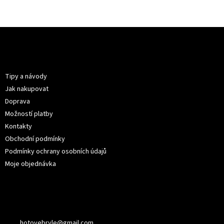
Z
á
p
Informace pro vás
a
t
Tipy a návody
í
Jak nakupovat
Doprava
Možností platby
Kontakty
Obchodní podmínky
Podmínky ochrany osobních údajů
Moje objednávka
Kontakt
hotovebryle
@
gmail.com