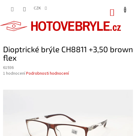
Přejít
na
CZK
NÁKUP
obsah
KOŠÍK
Dioptrické brýle CH8811 +3,50 brown
flex
61936
Průměrné
1 hodnocení
Podrobnosti hodnocení
hodnocení
produktu
je
5,0
z
5
hvězdiček.