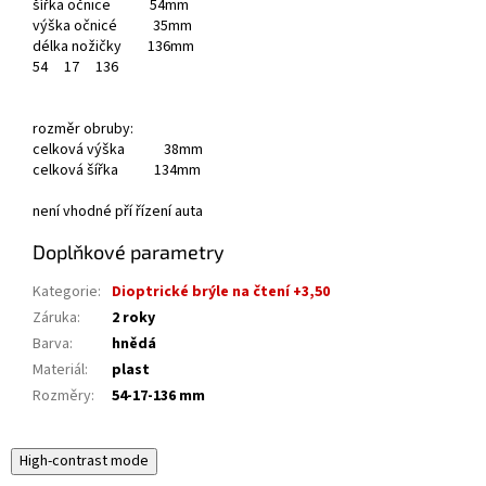
šířka očnice 54mm
výška očnicé 35mm
délka nožičky 136mm
54
17
136
rozměr obruby:
celková výška 38mm
celková šířka 134mm
není vhodné pří řízení auta
Doplňkové parametry
Kategorie
:
Dioptrické brýle na čtení +3,50
Záruka
:
2 roky
Barva
:
hnědá
Materiál
:
plast
Rozměry
:
54-17-136 mm
High-contrast mode