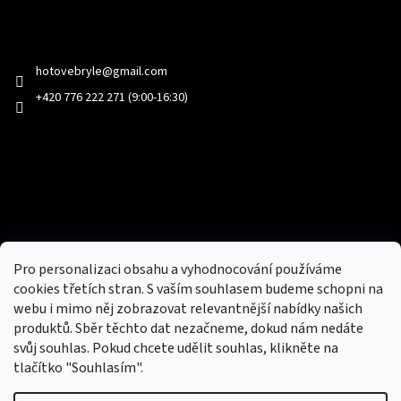
Kontakt
hotovebryle
@
gmail.com
+420 776 222 271 (9:00-16:30)
Facebook
Přijímáme online platby
Pro personalizaci obsahu a vyhodnocování používáme
cookies třetích stran. S vaším souhlasem budeme schopni na
webu i mimo něj zobrazovat relevantnější nabídky našich
produktů. Sběr těchto dat nezačneme, dokud nám nedáte
svůj souhlas. Pokud chcete udělit souhlas, klikněte na
tlačítko "Souhlasím".
Nový obchod s batohy, cestovními zavazadly, tašky a peněženky