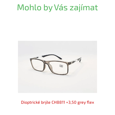
Mohlo by Vás zajímat
 +3,50
Dioptrické brýle CH8811 +3,50 grey flex
Diopt