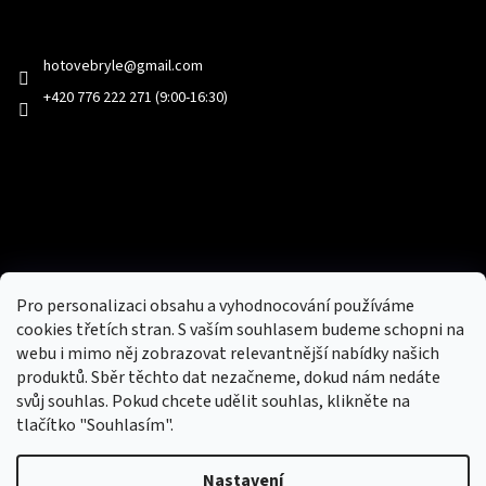
Kontakt
hotovebryle
@
gmail.com
+420 776 222 271 (9:00-16:30)
Facebook
Přijímáme online platby
Pro personalizaci obsahu a vyhodnocování používáme
cookies třetích stran. S vaším souhlasem budeme schopni na
webu i mimo něj zobrazovat relevantnější nabídky našich
produktů. Sběr těchto dat nezačneme, dokud nám nedáte
svůj souhlas. Pokud chcete udělit souhlas, klikněte na
tlačítko "Souhlasím".
Nový obchod s batohy, cestovními zavazadly, tašky a peněženky
Nastavení