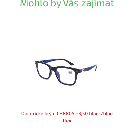
Mohlo by Vás zajímat
 +3,50
Dioptrické brýle CH8805 +3,50 black/blue
Dioptr
flex