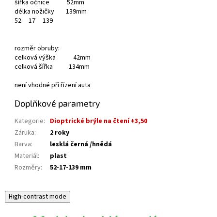
šířka očnice 52mm
délka nožičky 139mm
52
17
139
rozměr obruby:
celková výška 42mm
celková šířka 134mm
není vhodné pří řízení auta
Doplňkové parametry
Kategorie
:
Dioptrické brýle na čtení +3,50
Záruka
:
2 roky
Barva
:
lesklá černá /hnědá
Materiál
:
plast
Rozměry
:
52-17-139 mm
High-contrast mode