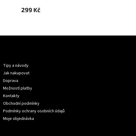
299 Kč
299 
Z
á
p
Informace pro vás
a
t
Tipy a návody
í
Jak nakupovat
Doprava
Možností platby
Kontakty
Obchodní podmínky
Podmínky ochrany osobních údajů
Moje objednávka