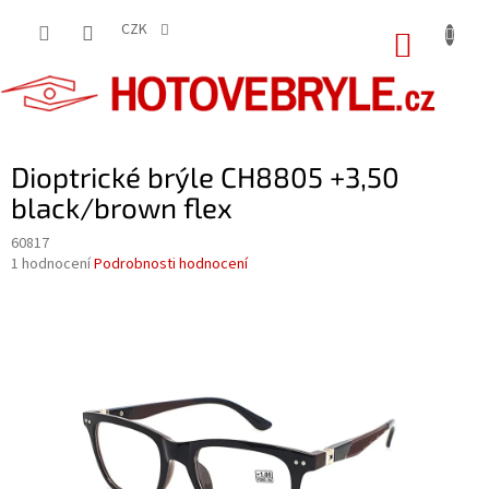
Přejít
na
CZK
NÁKUP
obsah
KOŠÍK
Dioptrické brýle CH8805 +3,50
black/brown flex
60817
Průměrné
1 hodnocení
Podrobnosti hodnocení
hodnocení
produktu
je
5,0
z
5
hvězdiček.