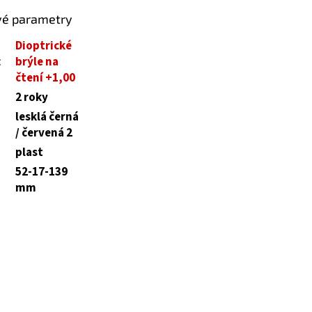
vé parametry
Dioptrické
:
brýle na
čtení +1,00
2 roky
lesklá černá
/ červená 2
plast
52-17-139
mm