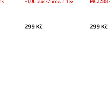
ex
+1,00 black/brown flex
MC2288 +1
299 Kč
299 Kč