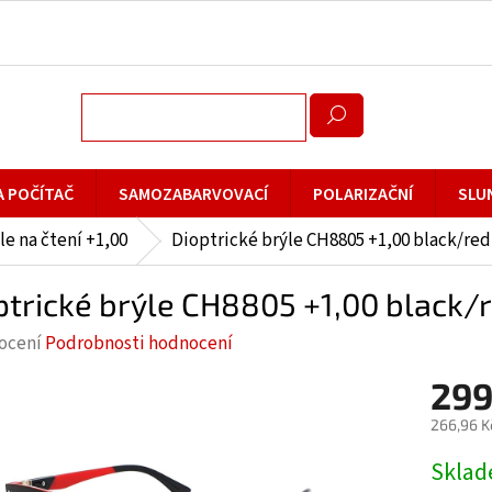
A POČÍTAČ
SAMOZABARVOVACÍ
POLARIZAČNÍ
SLU
le na čtení +1,00
Dioptrické brýle CH8805 +1,00 black/red
ptrické brýle CH8805 +1,00 black/r
rné
ocení
Podrobnosti hodnocení
cení
299
ktu
266,96 K
Měrná
Skla
cena: