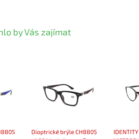
lo by Vás zajímat
CH8805
Dioptrické brýle CH8805
IDENTITY 