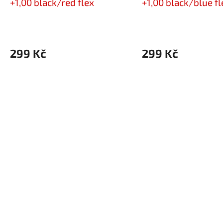
+1,00 black/red flex
+1,00 black/blue fl
299 Kč
299 Kč