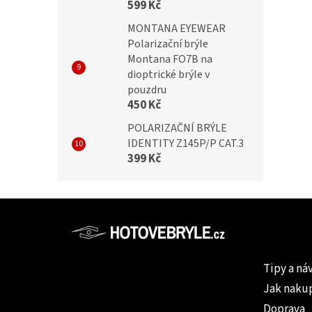
599 Kč
MONTANA EYEWEAR
Polarizační brýle
Montana FO7B na
dioptrické brýle v
pouzdru
450 Kč
POLARIZAČNÍ BRÝLE
IDENTITY Z145P/P CAT.3
399 Kč
Z
á
p
Informac
a
Tipy a ná
t
Jak naku
í
Doprava