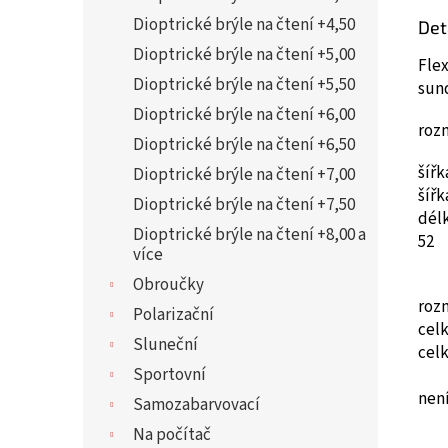
Dioptrické brýle na čtení +4,50
Det
Dioptrické brýle na čtení +5,00
Flex
Dioptrické brýle na čtení +5,50
sun
Dioptrické brýle na čtení +6,00
roz
Dioptrické brýle na čtení +6,50
šíř
Dioptrické brýle na čtení +7,00
šíř
Dioptrické brýle na čtení +7,50
dél
Dioptrické brýle na čtení +8,00 a
52
více
Obroučky
roz
Polarizační
cel
Sluneční
cel
Sportovní
není
Samozabarvovací
Na počítač