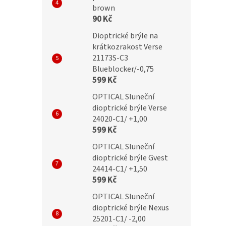
lack flex
+1,00 black flex
brown
90 Kč
Dioptrické brýle na
krátkozrakost Verse
č
299 Kč
21173S-C3
Blueblocker/-0,75
599 Kč
OPTICAL Sluneční
dioptrické brýle Verse
24020-C1/ +1,00
599 Kč
OPTICAL Sluneční
dioptrické brýle Gvest
24414-C1/ +1,50
599 Kč
OPTICAL Sluneční
dioptrické brýle Nexus
25201-C1/ -2,00