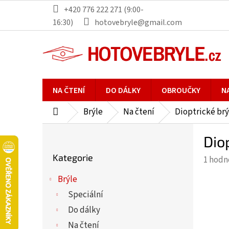
Přejít
+420 776 222 271 (9:00-
na
16:30)
hotovebryle@gmail.com
obsah
NA ČTENÍ
DO DÁLKY
OBROUČKY
N
Brýle
Na čtení
Dioptrické brý
Domů
P
Dio
o
Přeskočit
s
Kategorie
Průmě
1 hodn
kategorie
t
hodno
r
Brýle
produ
a
Speciální
je
n
5,0
Do dálky
n
z
Na čtení