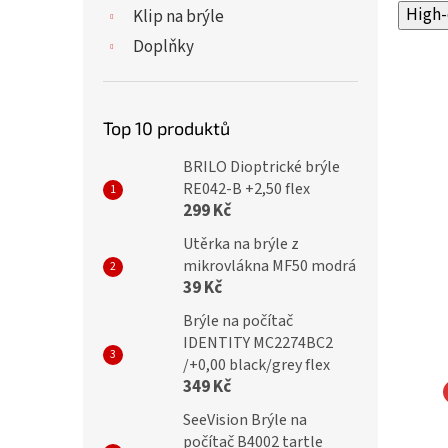
High-
Klip na brýle
Doplňky
Top 10 produktů
BRILO Dioptrické brýle
RE042-B +2,50 flex
299 Kč
Utěrka na brýle z
mikrovlákna MF50 modrá
39 Kč
Brýle na počítač
IDENTITY MC2274BC2
/+0,00 black/grey flex
349 Kč
SeeVision Brýle na
ické brýle ZH2105
Dioptrické brýle CH8811
počítač B4002 tartle