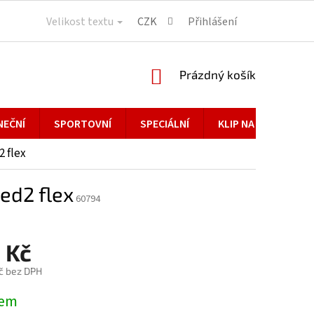
Velikost textu
CZK
Přihlášení
NÁKUPNÍ
Prázdný košík
KOŠÍK
NEČNÍ
SPORTOVNÍ
SPECIÁLNÍ
KLIP NA BRÝLE
2 flex
ed2 flex
60794
 Kč
č bez DPH
dem