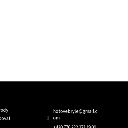
e pro vás
Kontakt
Facebo
vody
hotovebryle
@
gmail.c
om
povat
+420 776 222 271 (9:00