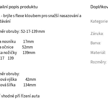
ailní popis produktu
Doplňko
 - brýle s flexe kloubem pro snažší nasazování a
dávání
Kategorie
měr obruby : 52-17-139 mm
Záruka
:
ka nosníku 17mm
Barva
:
ka očnice 52mm
ka nožičky 139mm
Materiál
:
17
139
Rozměry
:
měr obruby:
ková výška 42mm
ková šířka 134mm
 vhodné pří řízení auta