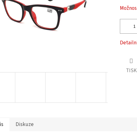
ček.
Možnost
Detailn
TISK
is
Diskuze