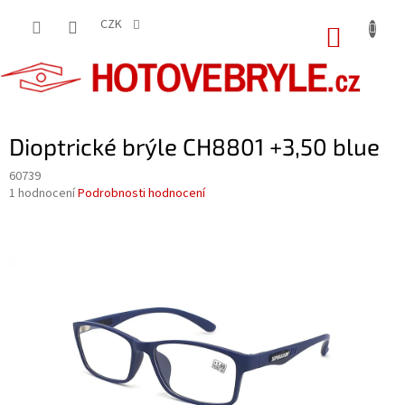
Přejít
na
CZK
NÁKUP
obsah
KOŠÍK
Dioptrické brýle CH8801 +3,50 blue
60739
Průměrné
1 hodnocení
Podrobnosti hodnocení
hodnocení
produktu
je
5,0
z
5
hvězdiček.