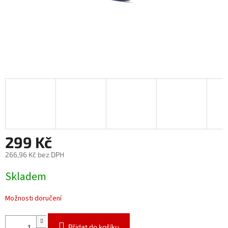
299 Kč
266,96 Kč bez DPH
Měrná
Skladem
cena:
Možnosti doručení
Přidat do košíku