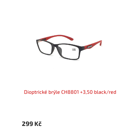
Blue
Dioptrické brýle CH8801 +3,50 black/red
Dio
299 Kč
299 