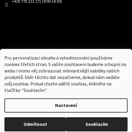
+420 776 222 271 (9:00-16:30)
Facebook
Přijímáme online platby
Pro personalizaci obsahu a vyhodnocování používáme
cookies třetích stran. S vaším souhlasem budeme schopni na
webu i mimo něj zobrazovat relevantnější nabídky našich
produktů. Sběr těchto dat nezačneme, dokud nám nedáte
svůj souhlas. Pokud chcete udělit souhlas, klikněte na
tlačítko "Souhlasím".
Nový obchod s batohy, cestovními zavazadly, tašky a peněženky
Nastavení
Copyright 2026
hotovebryle.cz
. Všechna práva
Vytvořil
Odmítnout
Souhlasím
vyhrazena.
Upravit nastavení cookies
Shoptet