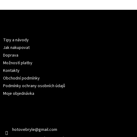
Z
á
p
Informace pro vás
a
t
Tipy a návody
í
Jak nakupovat
Doprava
Možností platby
Kontakty
Obchodní podmínky
Podmínky ochrany osobních údajů
Moje objednávka
Kontakt
hotovebryle
@
gmail.com