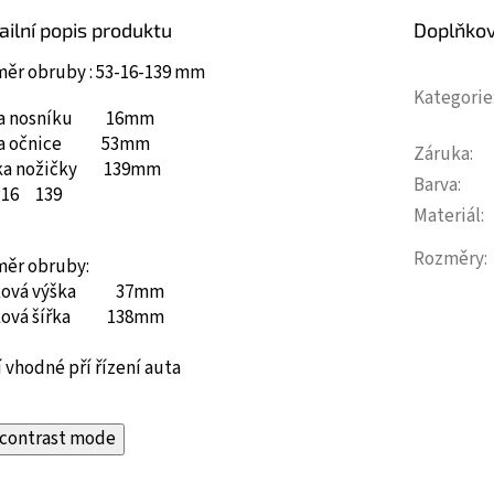
ailní popis produktu
Doplňko
měr obruby : 53-16-139 mm
Kategorie
ka nosníku 16mm
ka očnice 53mm
Záruka
:
ka nožičky 139mm
Barva
:
16
139
Materiál
:
Rozměry
:
měr obruby:
ková výška 37mm
ková šířka 138mm
 vhodné pří řízení auta
contrast mode