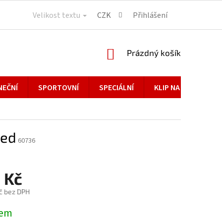
Velikost textu
CZK
Přihlášení
NÁKUPNÍ
Prázdný košík
KOŠÍK
NEČNÍ
SPORTOVNÍ
SPECIÁLNÍ
KLIP NA BRÝLE
red
60736
 Kč
č bez DPH
dem