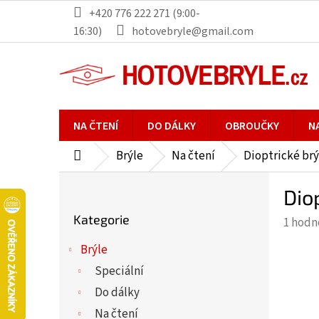
Přejít
+420 776 222 271 (9:00-
na
16:30)
hotovebryle@gmail.com
obsah
NA ČTENÍ
DO DÁLKY
OBROUČKY
N
Brýle
Na čtení
Dioptrické brý
Domů
P
Dio
o
Přeskočit
s
Kategorie
Průmě
1 hodn
kategorie
t
hodno
r
Brýle
produ
a
Speciální
je
n
5,0
Do dálky
n
z
Na čtení