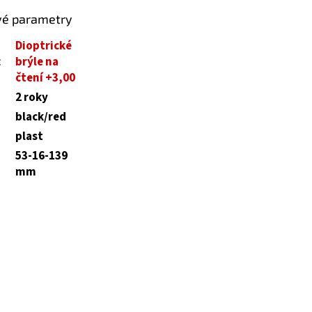
vé parametry
Dioptrické
:
brýle na
čtení +3,00
2 roky
black/red
plast
53-16-139
mm