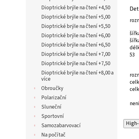
Dioptrické brýle na čtení +4,50
Det
Dioptrické brýle na čtení +5,00
roz
Dioptrické brýle na čtení +5,50
šíř
Dioptrické brýle na čtení +6,00
šíř
Dioptrické brýle na čtení +6,50
dél
Dioptrické brýle na čtení +7,00
53
Dioptrické brýle na čtení +7,50
Dioptrické brýle na čtení +8,00 a
roz
více
cel
Obroučky
cel
Polarizační
není
Sluneční
Sportovní
High-
Samozabarvovací
Na počítač