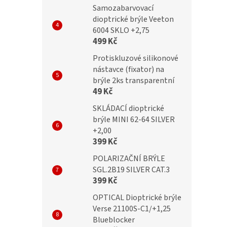
Samozabarvovací
dioptrické brýle Veeton
č
299 Kč
6004 SKLO +2,75
499 Kč
Protiskluzové silikonové
nástavce (fixator) na
brýle 2ks transparentní
49 Kč
SKLÁDACÍ dioptrické
brýle MINI 62-64 SILVER
+2,00
399 Kč
POLARIZAČNÍ BRÝLE
SGL.2B19 SILVER CAT.3
399 Kč
OPTICAL Dioptrické brýle
Verse 21100S-C1/+1,25
Blueblocker