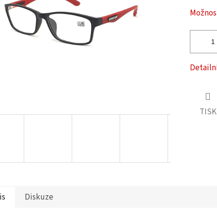
ček.
Možnost
Detailn
TISK
is
Diskuze