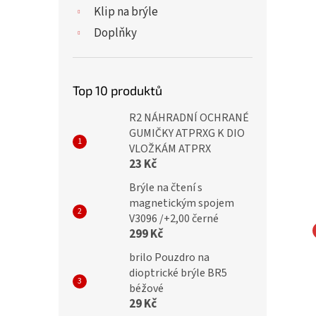
Klip na brýle
Doplňky
Top 10 produktů
R2 NÁHRADNÍ OCHRANÉ
GUMIČKY ATPRXG K DIO
VLOŽKÁM ATPRX
23 Kč
Brýle na čtení s
magnetickým spojem
V3096 /+2,00 černé
299 Kč
ické brýle CH8805
IDENTITY Dioptrické brýle
brilo Pouzdro na
lack/red flex
MC2256 +3,00 flex
dioptrické brýle BR5
béžové
black/red
29 Kč