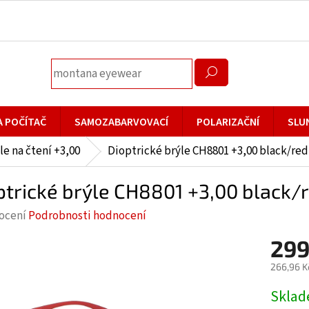
A POČÍTAČ
SAMOZABARVOVACÍ
POLARIZAČNÍ
SLU
le na čtení +3,00
Dioptrické brýle CH8801 +3,00 black/red
ptrické brýle CH8801 +3,00 black/
rné
ocení
Podrobnosti hodnocení
cení
299
ktu
266,96 K
Měrná
Skla
cena: