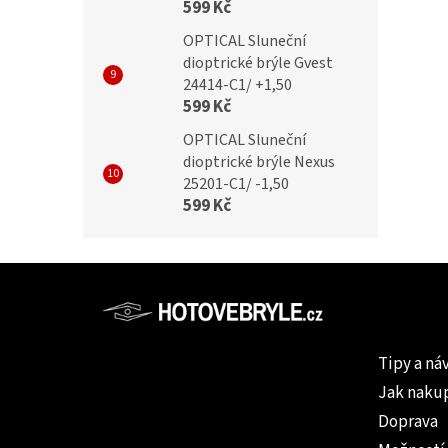
599 Kč
OPTICAL Sluneční
dioptrické brýle Gvest
24414-C1/ +1,50
599 Kč
OPTICAL Sluneční
dioptrické brýle Nexus
25201-C1/ -1,50
599 Kč
Z
á
p
Informac
a
Tipy a ná
t
Jak naku
í
Doprava