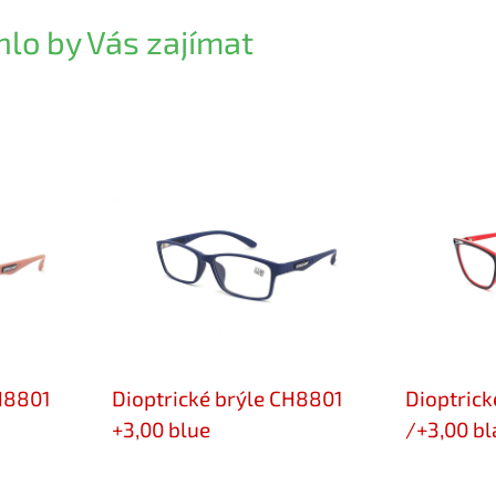
lo by Vás zajímat
CH8801
Dioptrické brýle CH8801
Dioptrick
+3,00 blue
/+3,00 bl