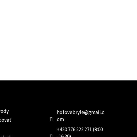
e pro vás
Kontakt
Facebo
vody
hotovebryle
@
gmail.c
om
povat
+420 776 222 271 (9:00
-16:30)