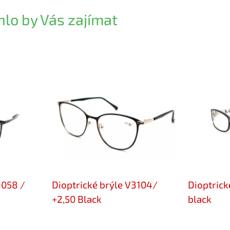
lo by Vás zajímat
3058 /
Dioptrické brýle V3104/
Dioptrick
+2,50 Black
black