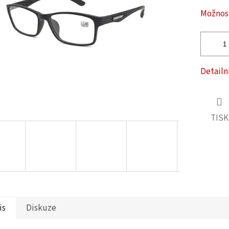
ček.
Možnost
Detailn
TISK
is
Diskuze