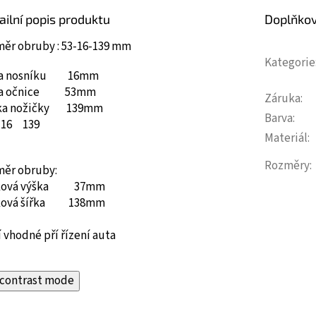
ailní popis produktu
Doplňko
měr obruby : 53-16-139 mm
Kategorie
ka nosníku 16mm
ka očnice 53mm
Záruka
:
ka nožičky 139mm
Barva
:
16
139
Materiál
:
Rozměry
:
měr obruby:
ková výška 37mm
ková šířka 138mm
 vhodné pří řízení auta
contrast mode