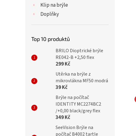
Klip na brýle
Doplňky
Top 10 produktů
BRILO Dioptrické brýle
RE042-B +2,50 flex
299 Kč
Utěrka na brýle z
mikrovlákna MF50 modrá
39 Kč
Brýle na počítač
IDENTITY MC2274BC2
ické brýle SV2010/
Dioptrické brýle OK215
/+0,00 black/grey flex
349 Kč
black
/+2,50 black/white
SeeVision Brýle na
počítač B4002 tartle