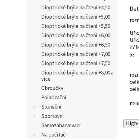
Dioptrické brýle na čtení +4,50
Det
Dioptrické brýle na čtení +5,00
roz
Dioptrické brýle na čtení +5,50
šíř
Dioptrické brýle na čtení +6,00
šíř
Dioptrické brýle na čtení +6,50
dél
Dioptrické brýle na čtení +7,00
53
Dioptrické brýle na čtení +7,50
Dioptrické brýle na čtení +8,00 a
roz
více
cel
Obroučky
cel
Polarizační
není
Sluneční
Sportovní
High-
Samozabarvovací
Na počítač