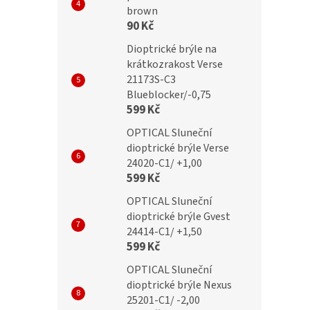
brown
90 Kč
č
299 Kč
Dioptrické brýle na
krátkozrakost Verse
21173S-C3
Blueblocker/-0,75
599 Kč
OPTICAL Sluneční
dioptrické brýle Verse
24020-C1/ +1,00
599 Kč
OPTICAL Sluneční
dioptrické brýle Gvest
24414-C1/ +1,50
599 Kč
OPTICAL Sluneční
dioptrické brýle Nexus
25201-C1/ -2,00