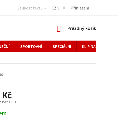
Velikost textu
CZK
Přihlášení
NÁKUPNÍ
Prázdný košík
KOŠÍK
NEČNÍ
SPORTOVNÍ
SPECIÁLNÍ
KLIP NA BRÝLE
30
 Kč
č bez DPH
dem