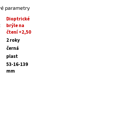
vé parametry
Dioptrické
:
brýle na
čtení +2,50
2 roky
černá
plast
53-16-139
mm