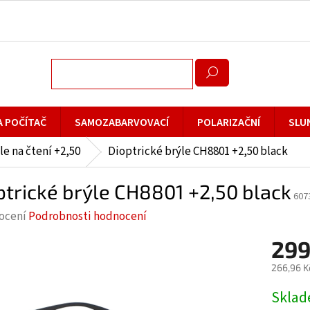
A POČÍTAČ
SAMOZABARVOVACÍ
POLARIZAČNÍ
SLU
le na čtení +2,50
Dioptrické brýle CH8801 +2,50 black
ptrické brýle CH8801 +2,50 black
607
rné
ocení
Podrobnosti hodnocení
cení
299
ktu
266,96 K
Měrná
Skla
cena: