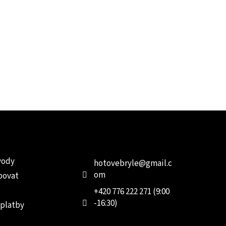
e pro vás
Kontakt
Facebo
vody
hotovebryle
@
gmail.c
om
povat
+420 776 222 271 (9:00
-16:30)
 platby