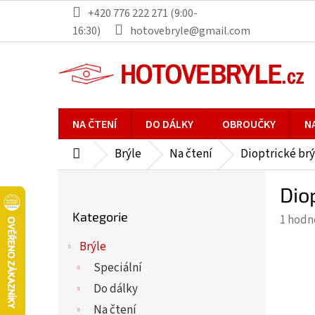
Přejít
+420 776 222 271 (9:00-
na
16:30)
hotovebryle@gmail.com
obsah
NA ČTENÍ
DO DÁLKY
OBROUČKY
N
Brýle
Na čtení
Dioptrické brý
Domů
P
Dio
o
Přeskočit
s
Kategorie
Průmě
1 hodn
kategorie
t
hodno
r
Brýle
produ
a
Speciální
je
n
5,0
Do dálky
n
z
Na čtení