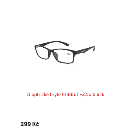
+2,50
Dioptrické brýle CH8801 +2,50 black
IDENT
299 Kč
299 