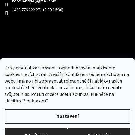
hotovebryle
@
gmail.com
+420 776 222 271 (9:00-16:30)
Facebook
Přijímáme online platby
Pro personalizaci obsahu a vyhodnocování používáme
cookies třetích stran. S vaším souhlasem budeme schopni na
webu i mimo něj zobrazovat relevantnější nabídky našich
produktů. Sběr těchto dat nezačneme, dokud nám nedáte
svůj souhlas. Pokud chcete udělit souhlas, klikněte na
tlačítko "Souhlasím".
Nový obchod s batohy, cestovními zavazadly, tašky a peněženky
Nastavení
Copyright 2026
hotovebryle.cz
. Všechna práva
Vytvořil