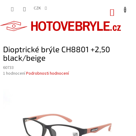
Přejít
na
CZK
NÁKUP
obsah
KOŠÍK
Dioptrické brýle CH8801 +2,50
black/beige
60733
Průměrné
1 hodnocení
Podrobnosti hodnocení
hodnocení
produktu
je
5,0
z
5
hvězdiček.