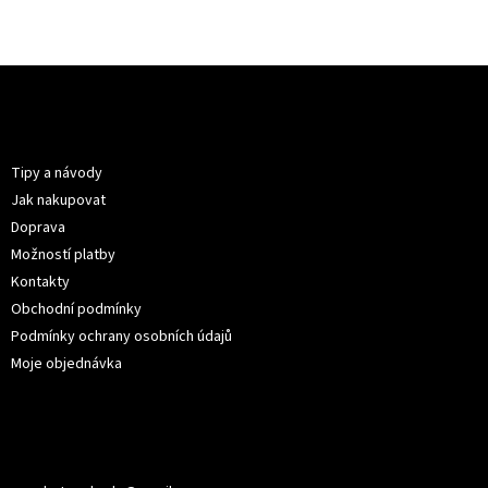
Z
á
p
Informace pro vás
a
t
Tipy a návody
í
Jak nakupovat
Doprava
Možností platby
Kontakty
Obchodní podmínky
Podmínky ochrany osobních údajů
Moje objednávka
Kontakt