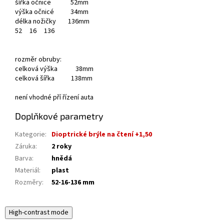
šířka očnice 52mm
výška očnicé 34mm
délka nožičky 136mm
52
16
136
rozměr obruby:
celková výška 38mm
celková šířka 138mm
není vhodné pří řízení auta
Doplňkové parametry
Kategorie
:
Dioptrické brýle na čtení +1,50
Záruka
:
2 roky
Barva
:
hnědá
Materiál
:
plast
Rozměry
:
52-16-136 mm
High-contrast mode