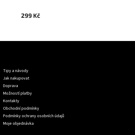
299 Kč
299 
Z
á
p
Informace pro vás
a
t
Tipy a návody
í
Jak nakupovat
Doprava
Možností platby
Kontakty
Obchodní podmínky
Podmínky ochrany osobních údajů
Moje objednávka