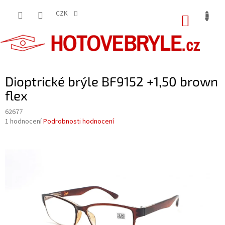
Přejít
na
CZK
NÁKUP
obsah
KOŠÍK
Dioptrické brýle BF9152 +1,50 brown
flex
62677
Průměrné
1 hodnocení
Podrobnosti hodnocení
hodnocení
produktu
je
5,0
z
5
hvězdiček.