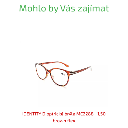
Mohlo by Vás zajímat
n flex
IDENTITY Dioptrické brýle MC2288 +1,50
IDENT
brown flex