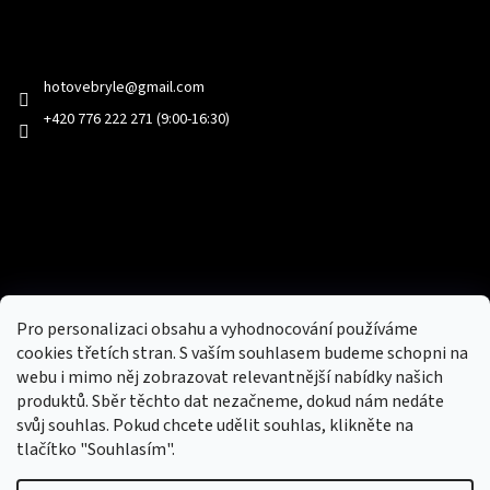
Kontakt
hotovebryle
@
gmail.com
+420 776 222 271 (9:00-16:30)
Facebook
Přijímáme online platby
Pro personalizaci obsahu a vyhodnocování používáme
cookies třetích stran. S vaším souhlasem budeme schopni na
webu i mimo něj zobrazovat relevantnější nabídky našich
produktů. Sběr těchto dat nezačneme, dokud nám nedáte
svůj souhlas. Pokud chcete udělit souhlas, klikněte na
tlačítko "Souhlasím".
Nový obchod s batohy, cestovními zavazadly, tašky a peněženky