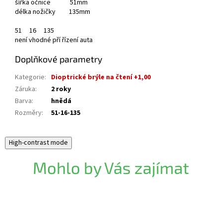
šířka očnice 51mm
délka nožičky 135mm
51
16
135
není vhodné pří řízení auta
Doplňkové parametry
Kategorie
:
Dioptrické brýle na čtení +1,00
Záruka
:
2 roky
Barva
:
hnědá
Rozměry
:
51-16-135
High-contrast mode
Mohlo by Vás zajímat