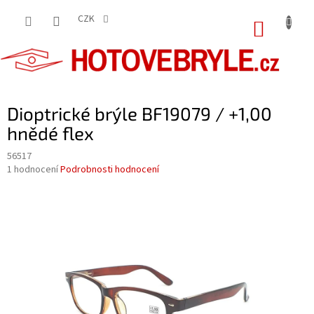
Přejít
na
CZK
NÁKUP
obsah
KOŠÍK
Dioptrické brýle BF19079 / +1,00
hnědé flex
56517
Průměrné
1 hodnocení
Podrobnosti hodnocení
hodnocení
produktu
je
5,0
z
5
hvězdiček.