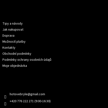
Z
á
p
Informace pro vás
a
t
Tipy a návody
í
Jak nakupovat
Doprava
Možností platby
Kontakty
Obchodní podmínky
Podmínky ochrany osobních údajů
Moje objednávka
Kontakt
hotovebryle
@
gmail.com
+420 776 222 271 (9:00-16:30)