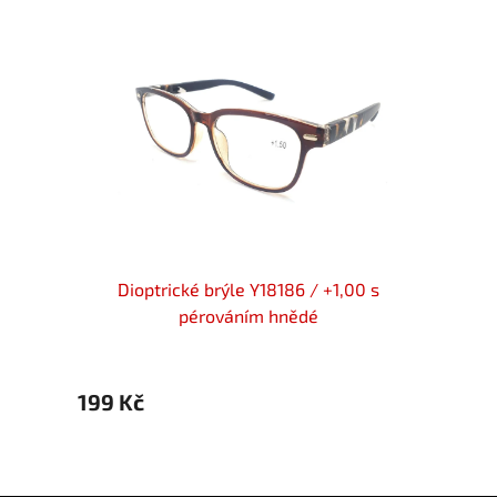
00 flex
Dioptrické brýle Y18186 / +1,00 s
Diopt
pérováním hnědé
199 Kč
199 K