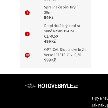
Sprej na čištění brýlí
30ml
59 Kč
Dioptrické brýle extra
silné Nexus 19415D-
C1/-9,50
499 Kč
OPTICAL Dioptrické brýle
Verse 19131S-C1/ -9,50
999 Kč
Z
á
p
Informac
a
Tipy a ná
t
Jak naku
í