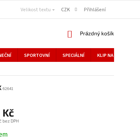
Velikost textu
CZK
Přihlášení
NÁKUPNÍ
Prázdný košík
KOŠÍK
NEČNÍ
SPORTOVNÍ
SPECIÁLNÍ
KLIP NA BRÝLE
x
62641
 Kč
č bez DPH
dem