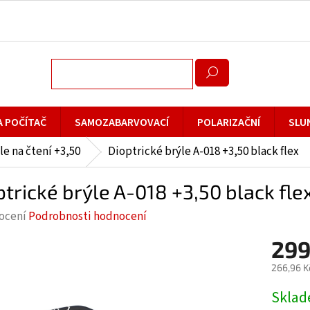
A POČÍTAČ
SAMOZABARVOVACÍ
POLARIZAČNÍ
SLU
le na čtení +3,50
Dioptrické brýle A-018 +3,50 black flex
ptrické brýle A-018 +3,50 black fle
rné
ocení
Podrobnosti hodnocení
cení
299
ktu
266,96 K
Měrná
Skla
cena: