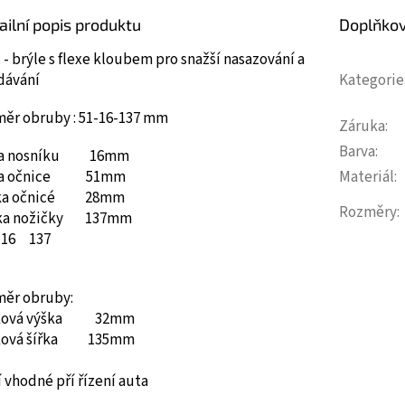
ailní popis produktu
Doplňko
 - brýle s flexe kloubem pro snažší nasazování a
dávání
Kategorie
měr obruby : 51-16-137 mm
Záruka
:
Barva
:
ka nosníku 16mm
ka očnice 51mm
Materiál
:
ka očnicé 28mm
Rozměry
:
ka nožičky 137mm
16
137
měr obruby:
ková výška 32mm
ková šířka 135mm
 vhodné pří řízení auta