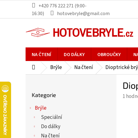
Přejít
+420 776 222 271 (9:00-
na
16:30)
hotovebryle@gmail.com
obsah
NA ČTENÍ
DO DÁLKY
OBROUČKY
N
Brýle
Na čtení
Dioptrické brý
Domů
P
Dio
o
Přeskočit
s
Kategorie
Průmě
1 hodn
kategorie
t
hodno
r
Brýle
produ
a
Speciální
je
n
5,0
Do dálky
n
z
Na čtení