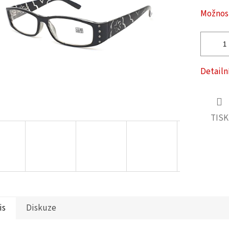
ček.
Možnost
Detailn
TISK
is
Diskuze