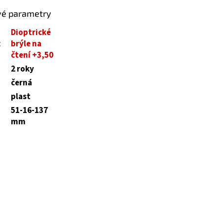
vé parametry
Dioptrické
:
brýle na
čtení +3,50
2 roky
černá
plast
51-16-137
mm