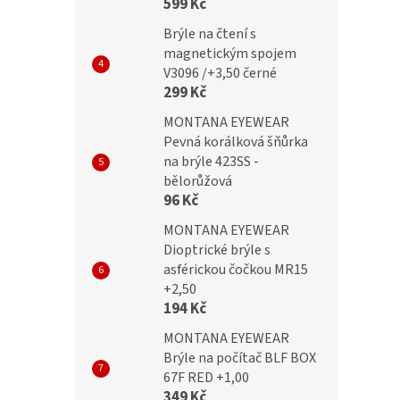
599 Kč
lack flex
+3,50 black flex
Brýle na čtení s
magnetickým spojem
V3096 /+3,50 černé
299 Kč
č
299 Kč
MONTANA EYEWEAR
Pevná korálková šňůrka
na brýle 423SS -
bělorůžová
96 Kč
MONTANA EYEWEAR
Dioptrické brýle s
asférickou čočkou MR15
+2,50
194 Kč
MONTANA EYEWEAR
Brýle na počítač BLF BOX
67F RED +1,00
349 Kč