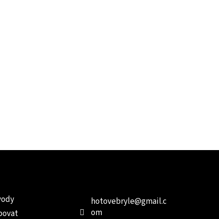
e pro vás
Kontakt
Facebo
vody
hotovebryle
@
gmail.c
om
povat