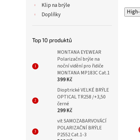
Klip na brýle
High-
Doplňky
Top 10 produktů
MONTANA EYEWEAR
Polarizační brýle na
noční vidění pro řidiče
MONTANA MP183C Cat.1
399 Kč
Dioptrické VELKÉ BRÝLE
OPTICAL TR258 /+3,50
černé
299 Kč
vit SAMOZABARVOVÁCÍ
POLARIZAČNÍ BRÝLE
P2552 Cat.1-3
ické brýle ZH2106
Dioptrické brýle CH8811