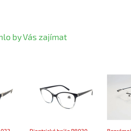
lo by Vás zajímat
8022
Dioptrické brýle P8030
Bezrámeč