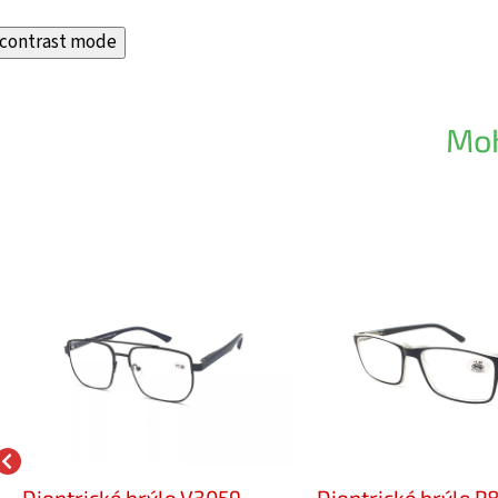
contrast mode
Moh
Dioptrické brýle V3059
Dioptrické brýle P