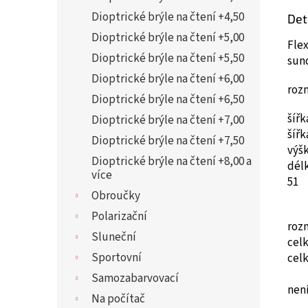
Dioptrické brýle na čtení +4,50
Det
Dioptrické brýle na čtení +5,00
Flex
Dioptrické brýle na čtení +5,50
sun
Dioptrické brýle na čtení +6,00
roz
Dioptrické brýle na čtení +6,50
šíř
Dioptrické brýle na čtení +7,00
šíř
Dioptrické brýle na čtení +7,50
výš
Dioptrické brýle na čtení +8,00 a
dél
více
51
Obroučky
Polarizační
roz
Sluneční
cel
Sportovní
cel
Samozabarvovací
není
Na počítač