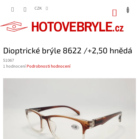
Přejít
na
CZK
NÁKUP
obsah
KOŠÍK
Dioptrické brýle 8622 /+2,50 hnědá
51067
Průměrné
1 hodnocení
Podrobnosti hodnocení
hodnocení
produktu
je
5,0
z
5
hvězdiček.