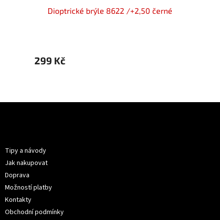
lack
Dioptrické brýle 8622 /+2,50 černé
OPTI
C2/
299 Kč
499 
Z
á
p
Informace pro vás
a
t
Tipy a návody
í
Jak nakupovat
Doprava
Možností platby
Kontakty
Obchodní podmínky