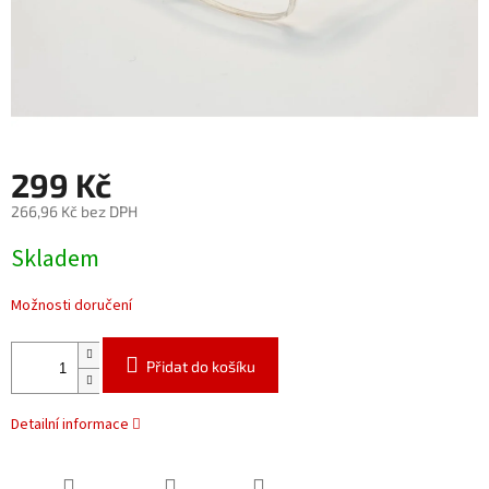
299 Kč
266,96 Kč bez DPH
Měrná
Skladem
cena:
Možnosti doručení
Přidat do košíku
Detailní informace