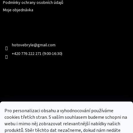
Podmínky ochrany osobních údajů
Moje objednávka
Kontakt
hotovebryle
@
gmail.com
+420 776 222 271 (9:00-16:30)
Facebook
Přijímáme online platby
Pro personalizaci obsahu a vyhodnocování používáme
cookies třetích stran. S vaším souhlasem budeme schopni na
webu i mimo něj zobrazovat relevantnější nabídky našich
produktů. Sběr těchto dat nezačneme, dokud nám nedáte