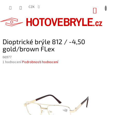
Přejít
na
CZK
NÁKUP
obsah
KOŠÍK
Dioptrické brýle 812 / -4,50
gold/brown FLex
66977
Průměrné
1 hodnocení
Podrobnosti hodnocení
hodnocení
produktu
je
5,0
z
5
hvězdiček.