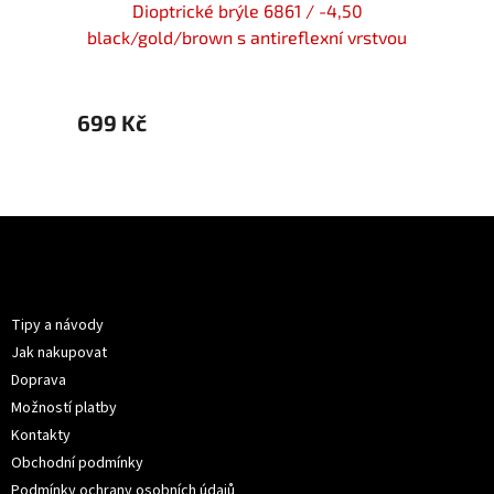
y flex
Dioptrické brýle 6861 / -4,50
Dioptr
black/gold/brown s antireflexní vrstvou
Flex
699 Kč
499 
Z
á
p
Informace pro vás
a
t
Tipy a návody
í
Jak nakupovat
Doprava
Možností platby
Kontakty
Obchodní podmínky
Podmínky ochrany osobních údajů