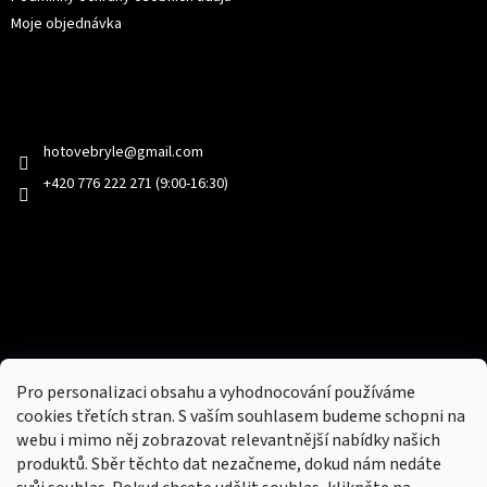
Moje objednávka
Kontakt
hotovebryle
@
gmail.com
+420 776 222 271 (9:00-16:30)
Facebook
Přijímáme online platby
Pro personalizaci obsahu a vyhodnocování používáme
cookies třetích stran. S vaším souhlasem budeme schopni na
webu i mimo něj zobrazovat relevantnější nabídky našich
produktů. Sběr těchto dat nezačneme, dokud nám nedáte