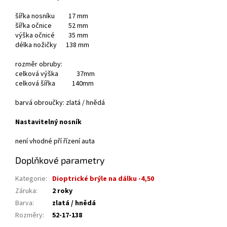
šířka nosníku 17 mm
šířka očnice 52 mm
výška očnicé 35 mm
délka nožičky 138 mm
rozměr obruby:
celková výška 37mm
celková šířka 140mm
barvá obroučky: zlatá / hnědá
Nastavitelný nosník
není vhodné pří řízení auta
Doplňkové parametry
Kategorie
:
Dioptrické brýle na dálku -4,50
Záruka
:
2 roky
Barva
:
zlatá / hnědá
Rozměry
:
52-17-138