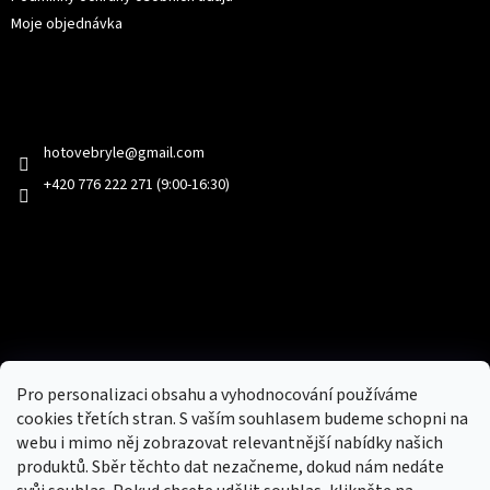
Moje objednávka
Kontakt
hotovebryle
@
gmail.com
+420 776 222 271 (9:00-16:30)
Facebook
Přijímáme online platby
Pro personalizaci obsahu a vyhodnocování používáme
cookies třetích stran. S vaším souhlasem budeme schopni na
webu i mimo něj zobrazovat relevantnější nabídky našich
produktů. Sběr těchto dat nezačneme, dokud nám nedáte