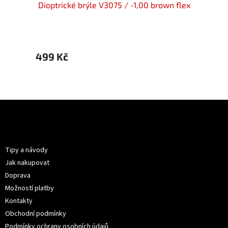
y flex
Dioptrické brýle V3075 / -1,00 brown flex
Dioptr
499 Kč
499 
Z
á
p
Informace pro vás
a
t
Tipy a návody
í
Jak nakupovat
Doprava
Možností platby
Kontakty
Obchodní podmínky
Podmínky ochrany osobních údajů