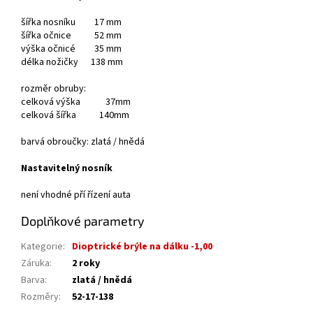
šířka nosníku 17 mm
šířka očnice 52 mm
výška očnicé 35 mm
délka nožičky 138 mm
rozměr obruby:
celková výška 37mm
celková šířka 140mm
barvá obroučky: zlatá / hnědá
Nastavitelný nosník
není vhodné pří řízení auta
Doplňkové parametry
Kategorie
:
Dioptrické brýle na dálku -1,00
Záruka
:
2 roky
Barva
:
zlatá / hnědá
Rozměry
:
52-17-138