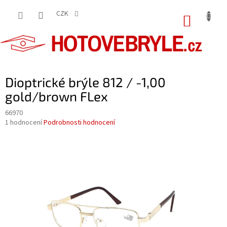
Přejít
na
CZK
NÁKUP
obsah
KOŠÍK
Dioptrické brýle 812 / -1,00
gold/brown FLex
66970
Průměrné
1 hodnocení
Podrobnosti hodnocení
hodnocení
produktu
je
5,0
z
5
hvězdiček.