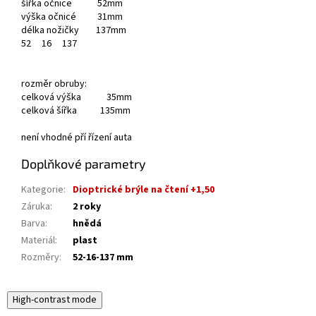
šířka očnice 52mm
výška očnicé 31mm
délka nožičky 137mm
52
16
137
rozměr obruby:
celková výška 35mm
celková šířka 135mm
není vhodné pří řízení auta
Doplňkové parametry
Kategorie
:
Dioptrické brýle na čtení +1,50
Záruka
:
2 roky
Barva
:
hnědá
Materiál
:
plast
Rozměry
:
52-16-137 mm
High-contrast mode