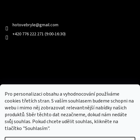
Kontakt
hotovebryle
@
gmail.com
+420 776 222 271 (9:00-16:30)
Facebook
Přijímáme online platby
Pro personalizaci obsahu a vyhodnocování používáme
cookies třetích stran. S vaším souhlasem budeme schopni na
webu i mimo něj zobrazovat relevantnější nabídky našich
produktů. Sběr těchto dat nezačneme, dokud nám nedáte
svůj souhlas. Pokud chcete udělit souhlas, klikněte na
tlačítko "Souhlasím".
Nový obchod s batohy, cestovními zavazadly, tašky a peněženky