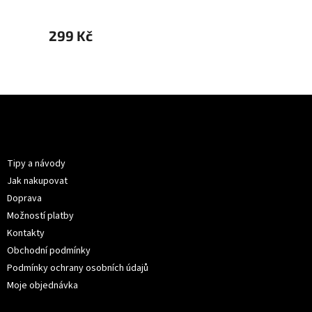
299 Kč
299 
Z
á
p
Informace pro vás
a
t
Tipy a návody
í
Jak nakupovat
Doprava
Možností platby
Kontakty
Obchodní podmínky
Podmínky ochrany osobních údajů
Moje objednávka