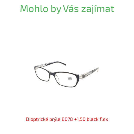
Mohlo by Vás zajímat
n flex
Dioptrické brýle 8078 +1,50 black flex
IDENT