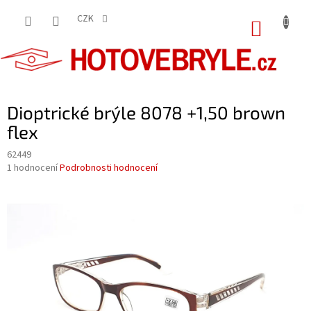
Přejít
na
CZK
NÁKUP
obsah
KOŠÍK
Dioptrické brýle 8078 +1,50 brown
flex
62449
Průměrné
1 hodnocení
Podrobnosti hodnocení
hodnocení
produktu
je
5,0
z
5
hvězdiček.