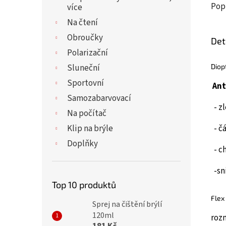
Pop
více
Na čtení
Obroučky
Det
Polarizační
Diop
Sluneční
Sportovní
Ant
Samozabarvovací
- zl
Na počítač
Klip na brýle
- č
Doplňky
- ch
-sni
Top 10 produktů
Flex
Sprej na čištění brýlí
120ml
roz