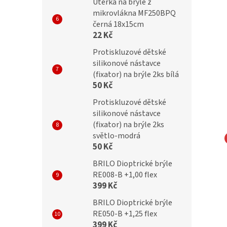
Utěrka na brýle z
mikrovlákna MF250BPQ
černá 18x15cm
22 Kč
Protiskluzové dětské
silikonové nástavce
(fixator) na brýle 2ks bílá
50 Kč
Protiskluzové dětské
silikonové nástavce
(fixator) na brýle 2ks
světlo-modrá
50 Kč
barvovací dioptrické
OPTICAL Samozabarvovácí a
BRILO Dioptrické brýle
N06-03 /-4,00
Blueblocker dioptrické brýle
RE008-B +1,00 flex
24002-C2 /-4,00
399 Kč
BRILO Dioptrické brýle
RE050-B +1,25 flex
Kč
699 Kč
399 Kč