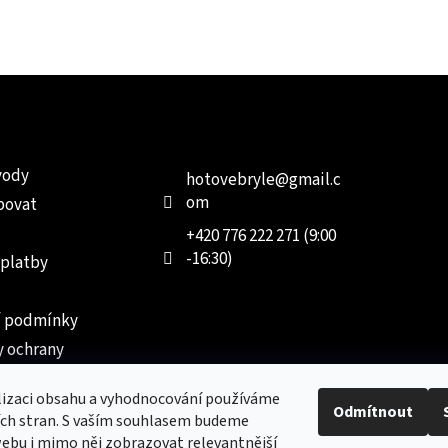
e pro vás
Kontakt
Facebo
vody
hotovebryle
@
gmail.c
om
povat
+420 776 222 271 (9:00
-16:30)
 platby
 podmínky
 ochrany
 údajů
lizaci obsahu a vyhodnocování používáme
ednávka
Odmítnout
ích stran. S vaším souhlasem budeme
ebu i mimo něj zobrazovat relevantnější