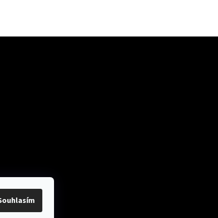
ok
Přijímáme online
platby
Souhlasím