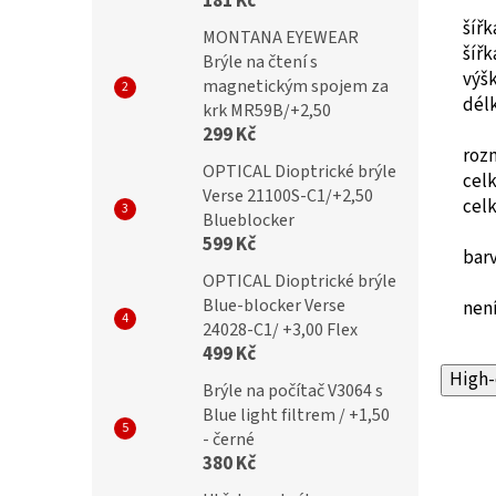
181 Kč
šíř
MONTANA EYEWEAR
šíř
Brýle na čtení s
výš
magnetickým spojem za
dél
krk MR59B/+2,50
299 Kč
roz
OPTICAL Dioptrické brýle
cel
Verse 21100S-C1/+2,50
cel
Blueblocker
599 Kč
barv
OPTICAL Dioptrické brýle
Blue-blocker Verse
není
24028-C1/ +3,00 Flex
499 Kč
High-
Brýle na počítač V3064 s
Blue light filtrem / +1,50
- černé
380 Kč