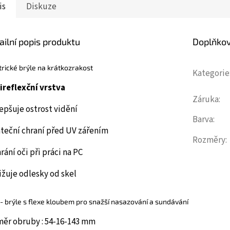
is
Diskuze
ailní popis produktu
Doplňko
trické brýle na krátkozrakost
Kategorie
ireflexční vrstva
Záruka
:
epšuje ostrost vidění
Barva
:
áteční chraní před UV zářením
Rozměry
:
rání oči při práci na PC
žuje odlesky od skel
 - brýle s flexe kloubem pro snažší nasazování a sundávání
měr obruby : 54-16-143 mm