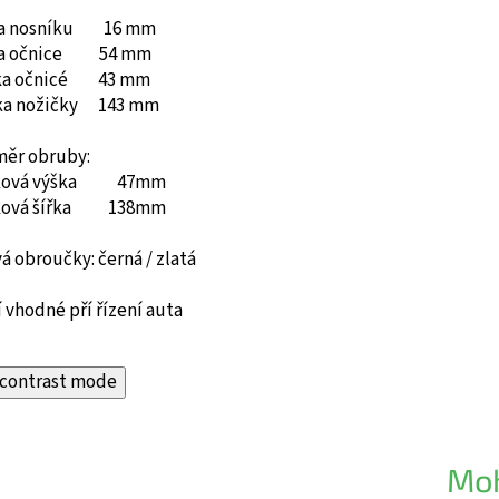
ka nosníku 16 mm
ka očnice 54 mm
ka očnicé 43 mm
ka nožičky 143 mm
měr obruby:
ková výška 47mm
ková šířka 138mm
á obroučky: černá / zlatá
 vhodné pří řízení auta
contrast mode
Moh