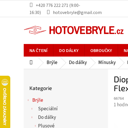
Přejít
+420 776 222 271 (9:00-
na
16:30)
hotovebryle@gmail.com
obsah
NA ČTENÍ
DO DÁLKY
OBROUČKY
N
Brýle
Do dálky
Mínusky
Domů
P
Dio
o
Přeskočit
s
Fle
Kategorie
kategorie
t
66764
r
Brýle
Průmě
1 hodn
a
Speciální
hodno
n
Do dálky
produ
n
je
Plusové