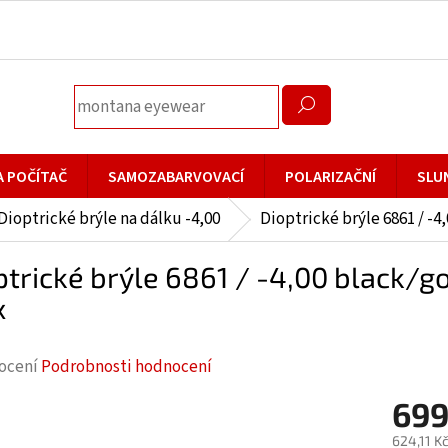
A POČÍTAČ
SAMOZABARVOVACÍ
POLARIZAČNÍ
SLU
Dioptrické brýle na dálku -4,00
Dioptrické brýle 6861 / -4
ptrické brýle 6861 / -4,00 black/go
x
rné
ocení
Podrobnosti hodnocení
cení
699
ktu
624,11 K