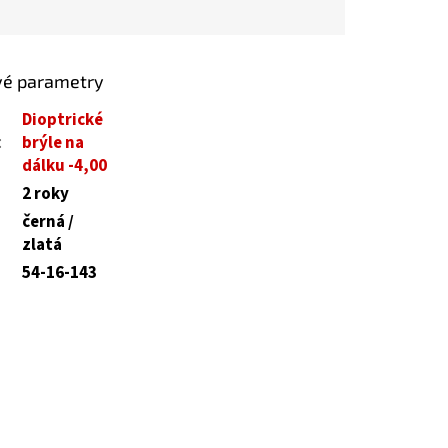
vé parametry
Dioptrické
:
brýle na
dálku -4,00
2 roky
černá /
zlatá
54-16-143