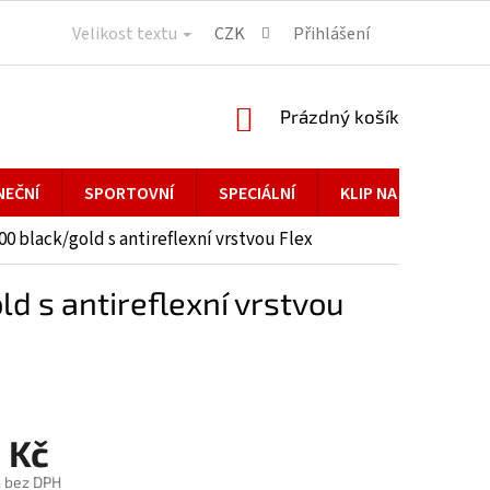
Velikost textu
CZK
Přihlášení
NÁKUPNÍ
Prázdný košík
KOŠÍK
NEČNÍ
SPORTOVNÍ
SPECIÁLNÍ
KLIP NA BRÝLE
,00 black/gold s antireflexní vrstvou Flex
ld s antireflexní vrstvou
 Kč
č bez DPH