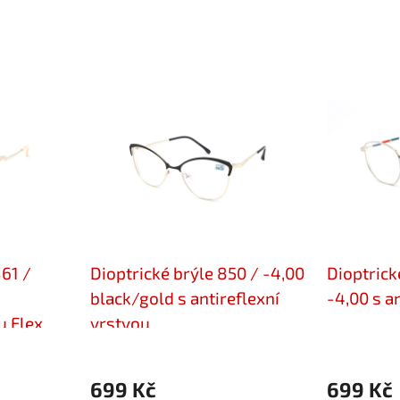
861 /
Dioptrické brýle 850 / -4,00
Dioptrick
black/gold s antireflexní
-4,00 s a
u Flex
vrstvou
699 Kč
699 Kč