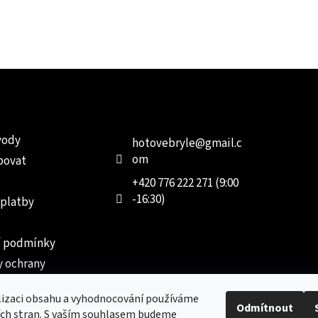
e pro vás
Kontakt
Facebo
vody
hotovebryle
@
gmail.c
om
povat
+420 776 222 271 (9:00
-16:30)
 platby
 podmínky
 ochrany
 údajů
lizaci obsahu a vyhodnocování používáme
ednávka
Odmítnout
ích stran. S vaším souhlasem budeme