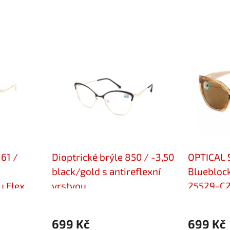
861 /
Dioptrické brýle 850 / -3,50
OPTICAL 
black/gold s antireflexní
Blueblock
u Flex
vrstvou
25529-C2
699 Kč
699 Kč