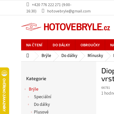
Přejít
+420 776 222 271 (9:00-
na
16:30)
hotovebryle@gmail.com
obsah
NA ČTENÍ
DO DÁLKY
OBROUČKY
N
Brýle
Do dálky
Mínusky
Domů
P
Dio
o
Přeskočit
s
vrs
Kategorie
kategorie
t
66781
r
Brýle
Průmě
1 hodn
a
Speciální
hodno
n
Do dálky
produ
n
je
Plusové