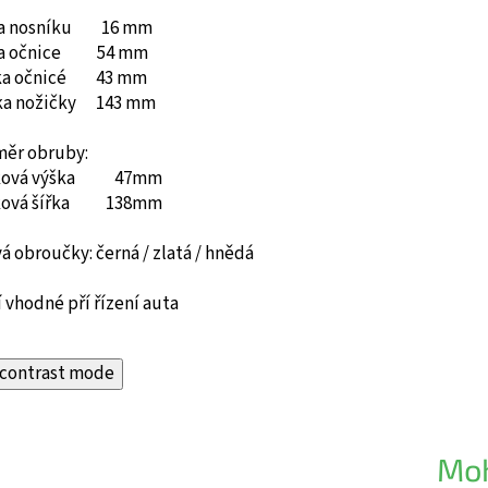
ka nosníku 16 mm
ka očnice 54 mm
ka očnicé 43 mm
ka nožičky 143 mm
měr obruby:
ková výška 47mm
ková šířka 138mm
á obroučky: černá / zlatá / hnědá
 vhodné pří řízení auta
contrast mode
Moh