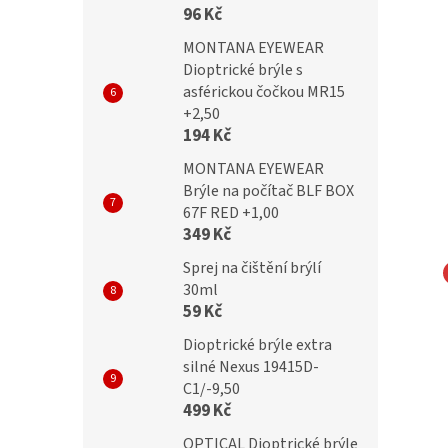
96 Kč
MONTANA EYEWEAR
Dioptrické brýle s
asférickou čočkou MR15
+2,50
194 Kč
MONTANA EYEWEAR
Brýle na počítač BLF BOX
67F RED +1,00
349 Kč
Sprej na čištění brýlí
30ml
ické brýle Seventy
OPTICAL Samozabarvovácí a
59 Kč
-3,50 s polarizačním
Blueblocker dioptrické brýle
Dioptrické brýle extra
24002-C3 /-3,50
silné Nexus 19415D-
C1/-9,50
499 Kč
Kč
699 Kč
OPTICAL Dioptrické brýle