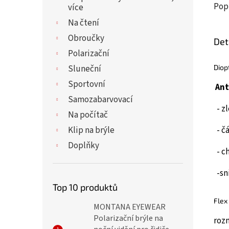
Pop
více
Na čtení
Obroučky
Det
Polarizační
Diop
Sluneční
Sportovní
Ant
Samozabarvovací
- zl
Na počítač
Klip na brýle
- č
Doplňky
- ch
-sni
Top 10 produktů
Flex
MONTANA EYEWEAR
Polarizační brýle na
roz