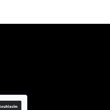
ok
Přijímáme online
platby
Souhlasím