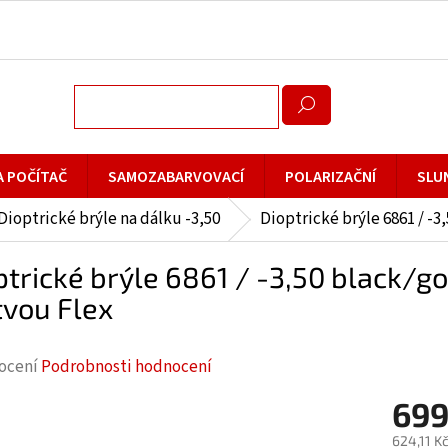
A POČÍTAČ
SAMOZABARVOVACÍ
POLARIZAČNÍ
SLU
Dioptrické brýle na dálku -3,50
Dioptrické brýle 6861 / -3
ptrické brýle 6861 / -3,50 black/g
tvou Flex
rné
ocení
Podrobnosti hodnocení
cení
699
ktu
624,11 K