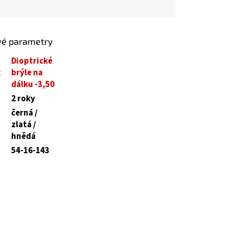
vé parametry
Dioptrické
:
brýle na
dálku -3,50
2 roky
černá /
zlatá /
hnědá
54-16-143