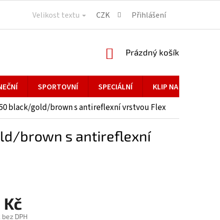
Velikost textu
CZK
Přihlášení
NÁKUPNÍ
Prázdný košík
KOŠÍK
NEČNÍ
SPORTOVNÍ
SPECIÁLNÍ
KLIP NA BRÝLE
,50 black/gold/brown s antireflexní vrstvou Flex
old/brown s antireflexní
 Kč
č bez DPH