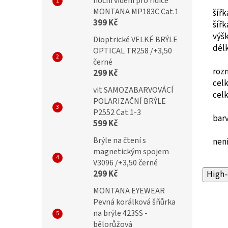
noční vidění pro řidiče
MONTANA MP183C Cat.1
šíř
399 Kč
šíř
výš
Dioptrické VELKÉ BRÝLE
dél
OPTICAL TR258 /+3,50
černé
roz
299 Kč
cel
vit SAMOZABARVOVÁCÍ
cel
POLARIZAČNÍ BRÝLE
P2552 Cat.1-3
barv
599 Kč
Brýle na čtení s
není
magnetickým spojem
V3096 /+3,50 černé
299 Kč
High-
MONTANA EYEWEAR
Pevná korálková šňůrka
na brýle 423SS -
bělorůžová