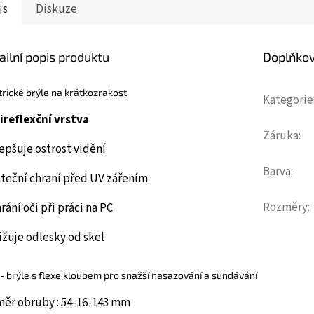
is
Diskuze
ailní popis produktu
Doplňko
trické brýle na krátkozrakost
Kategorie
ireflexční vrstva
Záruka
:
epšuje ostrost vidění
Barva
:
áteční chraní před UV zářením
Rozměry
:
rání oči při práci na PC
žuje odlesky od skel
 - brýle s flexe kloubem pro snažší nasazování a sundávání
měr obruby : 54-16-143 mm