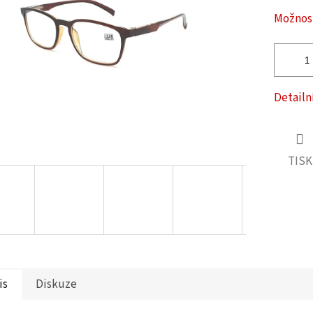
ček.
Možnost
Detailn
TISK
is
Diskuze