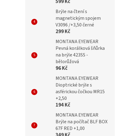
599 Kč
č
499 Kč
Brýle na čtení s
magnetickým spojem
V3096 /+3,50 černé
299 Kč
MONTANA EYEWEAR
Pevná korálková šňůrka
na brýle 423SS -
bělorůžová
96 Kč
MONTANA EYEWEAR
Dioptrické brýle s
asférickou čočkou MR15
+2,50
194 Kč
MONTANA EYEWEAR
Brýle na počítač BLF BOX
67F RED +1,00
349 Kč