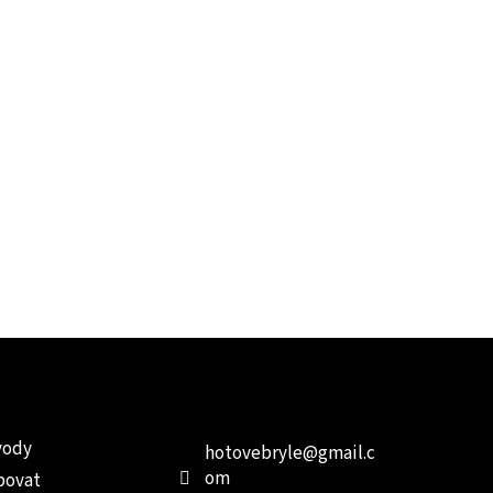
e pro vás
Kontakt
Facebo
vody
hotovebryle
@
gmail.c
om
povat