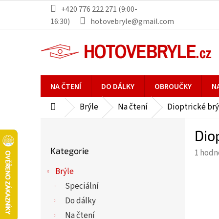
Přejít
+420 776 222 271 (9:00-
na
16:30)
hotovebryle@gmail.com
obsah
NA ČTENÍ
DO DÁLKY
OBROUČKY
N
Brýle
Na čtení
Dioptrické brý
Domů
P
Dio
o
Přeskočit
s
Kategorie
Průmě
1 hodn
kategorie
t
hodno
r
Brýle
produ
a
Speciální
je
n
5,0
Do dálky
n
z
Na čtení