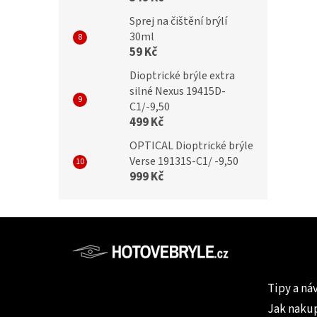
Sprej na čištění brýlí
30ml
59 Kč
Dioptrické brýle extra
silné Nexus 19415D-
C1/-9,50
499 Kč
OPTICAL Dioptrické brýle
Verse 19131S-C1/ -9,50
999 Kč
Z
á
p
Informac
a
Tipy a ná
t
Jak naku
í