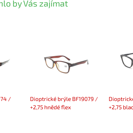
lo by Vás zajímat
074 /
Dioptrické brýle BF19079 /
Dioptrick
+2,75 hnědé flex
+2,75 blac