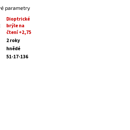
vé parametry
Dioptrické
:
brýle na
čtení +2,75
2 roky
hnědé
51-17-136