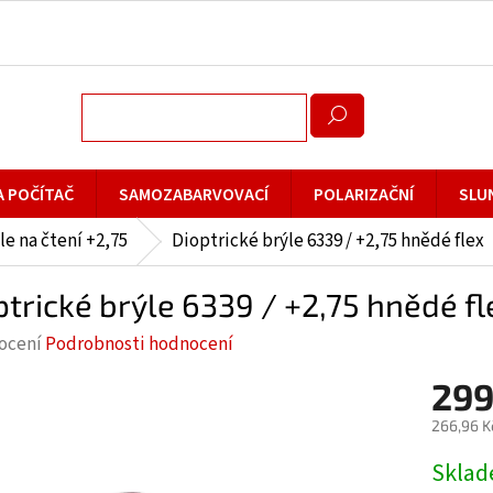
A POČÍTAČ
SAMOZABARVOVACÍ
POLARIZAČNÍ
SLU
le na čtení +2,75
Dioptrické brýle 6339 / +2,75 hnědé flex
ptrické brýle 6339 / +2,75 hnědé fl
rné
ocení
Podrobnosti hodnocení
cení
299
ktu
266,96 K
Měrná
Skla
cena: