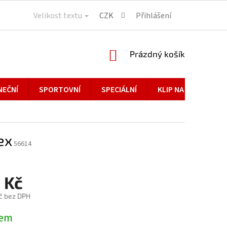
Velikost textu
CZK
Přihlášení
NÁKUPNÍ
Prázdný košík
KOŠÍK
NEČNÍ
SPORTOVNÍ
SPECIÁLNÍ
KLIP NA BRÝLE
ex
56614
 Kč
č bez DPH
dem