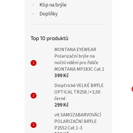
Klip na brýle
Doplňky
Top 10 produktů
MONTANA EYEWEAR
Polarizační brýle na
noční vidění pro řidiče
MONTANA MP183C Cat.1
399 Kč
Dioptrické VELKÉ BRÝLE
OPTICAL TR258 /+3,50
ické brýle ZH2110
OPTICAL Sluneční hnědé
černé
299 Kč
lack flex
dioptrické brýle Verse
vit SAMOZABARVOVÁCÍ
24025-C2/ +2,75
POLARIZAČNÍ BRÝLE
P2552 Cat.1-3