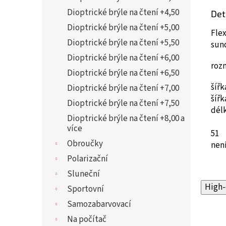
Dioptrické brýle na čtení +4,50
Det
Dioptrické brýle na čtení +5,00
Flex
Dioptrické brýle na čtení +5,50
sun
Dioptrické brýle na čtení +6,00
roz
Dioptrické brýle na čtení +6,50
šíř
Dioptrické brýle na čtení +7,00
šíř
Dioptrické brýle na čtení +7,50
dél
Dioptrické brýle na čtení +8,00 a
více
51
Obroučky
není
Polarizační
Sluneční
High-
Sportovní
Samozabarvovací
Na počítač