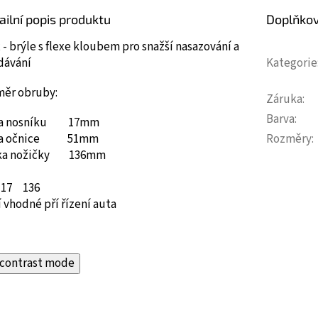
ailní popis produktu
Doplňko
 - brýle s flexe kloubem pro snažší nasazování a
dávání
Kategorie
měr obruby:
Záruka
:
Barva
:
ka nosníku 17mm
ka očnice 51mm
Rozměry
:
ka nožičky 136mm
17
136
 vhodné pří řízení auta
contrast mode