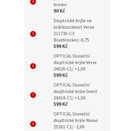
brown
90 Kč
Dioptrické brýle na
krátkozrakost Verse
21173S-C3
Blueblocker/-0,75
599 Kč
OPTICAL Sluneční
dioptrické brýle Verse
24020-C1/ +1,00
599 Kč
OPTICAL Sluneční
dioptrické brýle Gvest
24414-C1/ +1,50
599 Kč
OPTICAL Sluneční
dioptrické brýle Nexus
25201-C1/ -2,00