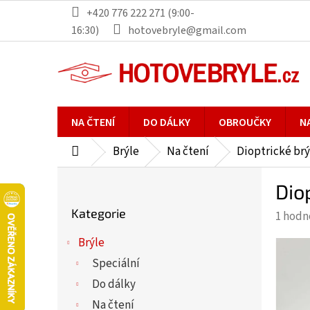
Přejít
+420 776 222 271 (9:00-
na
16:30)
hotovebryle@gmail.com
obsah
NA ČTENÍ
DO DÁLKY
OBROUČKY
N
Brýle
Na čtení
Dioptrické brý
Domů
P
Dio
o
Přeskočit
s
Kategorie
Průmě
1 hodn
kategorie
t
hodno
r
Brýle
produ
a
Speciální
je
n
5,0
Do dálky
n
z
Na čtení