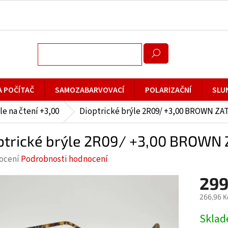
A POČÍTAČ
SAMOZABARVOVACÍ
POLARIZAČNÍ
SLU
le na čtení +3,00
Dioptrické brýle 2R09/ +3,00 BROWN Z
ptrické brýle 2R09/ +3,00 BROW
rné
ocení
Podrobnosti hodnocení
cení
299
ktu
266,96 K
Měrná
Skla
cena: