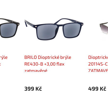
rýle
BRILO Dioptrické brýle
Dioptrick
x
RE430-B +3,00 flex
20114S-C
zatmavěné
ZATMAVE
399 Kč
499 Kč