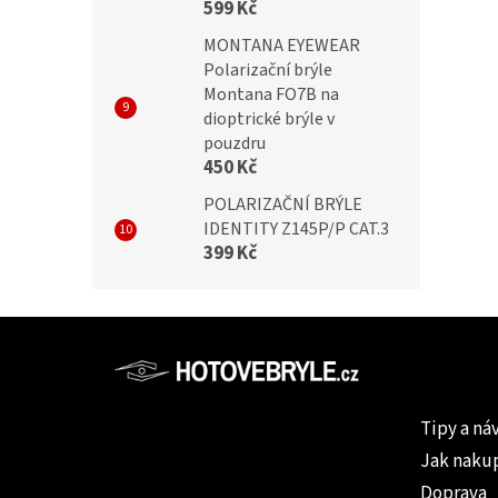
599 Kč
MONTANA EYEWEAR
Polarizační brýle
Montana FO7B na
dioptrické brýle v
pouzdru
450 Kč
POLARIZAČNÍ BRÝLE
IDENTITY Z145P/P CAT.3
399 Kč
Z
á
p
Informac
a
Tipy a ná
t
Jak naku
í
Doprava