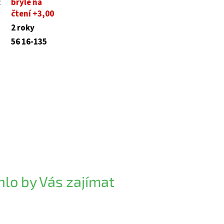
:
brýle na
čtení +3,00
2 roky
56 16-135
lo by Vás zajímat