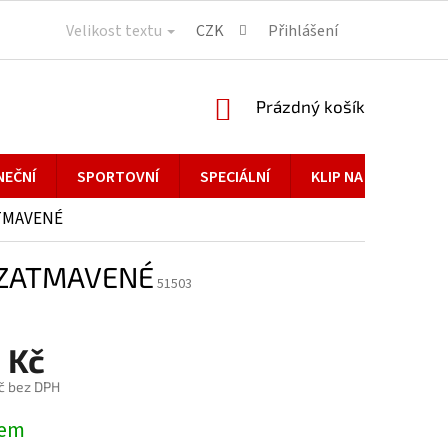
Velikost textu
CZK
Přihlášení
NÁKUPNÍ
Prázdný košík
KOŠÍK
NEČNÍ
SPORTOVNÍ
SPECIÁLNÍ
KLIP NA BRÝLE
ATMAVENÉ
N ZATMAVENÉ
51503
 Kč
č bez DPH
dem