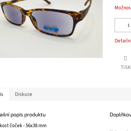
ček.
Možnost
Detailn
TISK
is
Diskuze
ailní popis produktu
Doplňko
ikost čoček - 56x38 mm