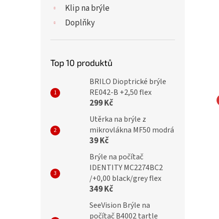
Klip na brýle
Doplňky
Top 10 produktů
BRILO Dioptrické brýle
RE042-B +2,50 flex
299 Kč
cké brýle Verse
MONTANA EYEWEAR
Utěrka na brýle z
-C1/+3,00
Dioptrické brýle MR73AS
mikrovlákna MF50 modrá
39 Kč
VENÉ ČOČKY
+3,00 ZATMAVENÉ ČOČKY
Brýle na počítač
IDENTITY MC2274BC2
Kč
318 Kč
/+0,00 black/grey flex
349 Kč
SeeVision Brýle na
počítač B4002 tartle