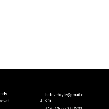
e pro vás
Kontakt
Facebo
vody
hotovebryle
@
gmail.c
om
povat
+420 776 222 271 (9:00