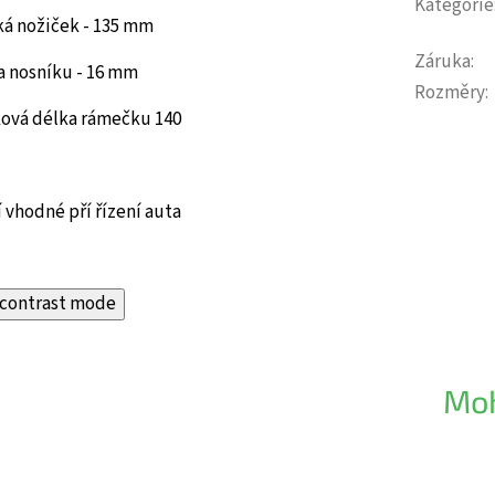
Kategorie
ká nožiček - 135 mm
Záruka
:
a nosníku - 16 mm
Rozměry
:
ková délka rámečku 140
 vhodné pří řízení auta
contrast mode
Moh