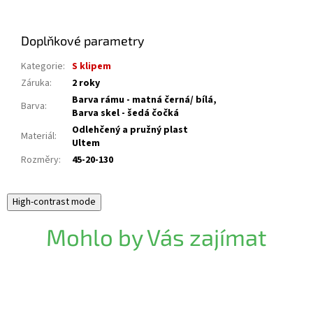
Doplňkové parametry
Kategorie
:
S klipem
Záruka
:
2 roky
Barva rámu - matná černá/ bílá,
Barva
:
Barva skel - šedá čočká
Odlehčený a pružný plast
Materiál
:
Ultem
Rozměry
:
45-20-130
High-contrast mode
Mohlo by Vás zajímat