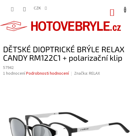
Přejít
na
CZK
NÁKUP
obsah
KOŠÍK
DĚTSKÉ DIOPTRICKÉ BRÝLE RELAX
CANDY RM122C1 + polarizační klip
57942
Průměrné
1 hodnocení
Podrobnosti hodnocení
Značka:
RELAX
hodnocení
produktu
je
5,0
z
5
hvězdiček.