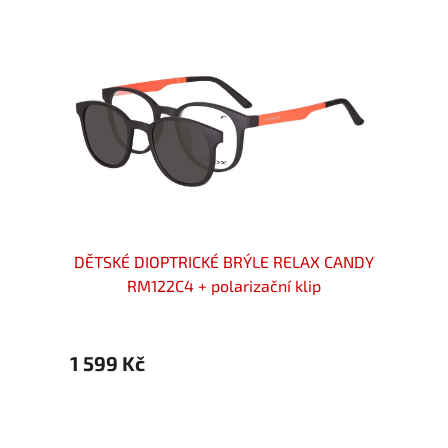
8C3 +
DĚTSKÉ DIOPTRICKÉ BRÝLE RELAX CANDY
Di
RM122C4 + polarizační klip
1 599 Kč
2 072