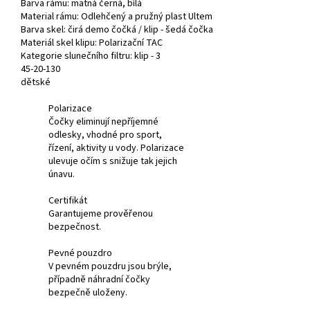
Barva rámu:
matná černá, bílá
Material rámu: Odlehčený a pružný plast Ultem
Barva skel: čirá demo čočká / klip - šedá čočka
Materiál skel klipu:
Polarizační TAC
Kategorie slunečního filtru: klip - 3
45-20-130
dětské
Polarizace
Čočky eliminují nepříjemné
odlesky, vhodné pro sport,
řízení, aktivity u vody. Polarizace
ulevuje očím s snižuje tak jejich
únavu.
Certifikát
Garantujeme prověřenou
bezpečnost.
Pevné pouzdro
V pevném pouzdru jsou brýle,
případně náhradní čočky
bezpečně uloženy.