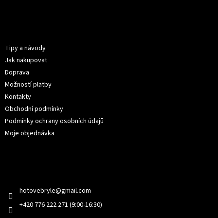
Z
á
p
Informace pro vás
a
t
Tipy a návody
í
Jak nakupovat
Doprava
Možností platby
Kontakty
Obchodní podmínky
Podmínky ochrany osobních údajů
Moje objednávka
Kontakt
hotovebryle
@
gmail.com
+420 776 222 271 (9:00-16:30)