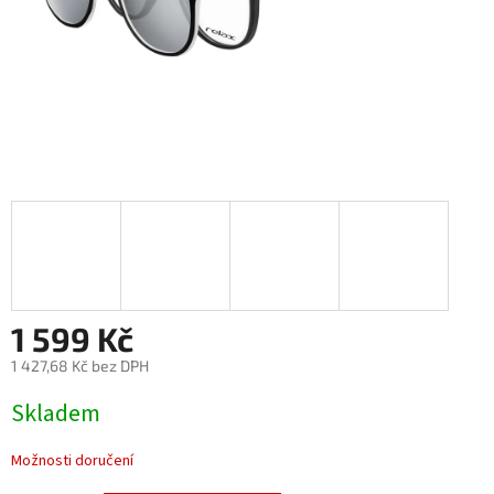
1 599 Kč
1 427,68 Kč bez DPH
Měrná
Skladem
cena:
Možnosti doručení