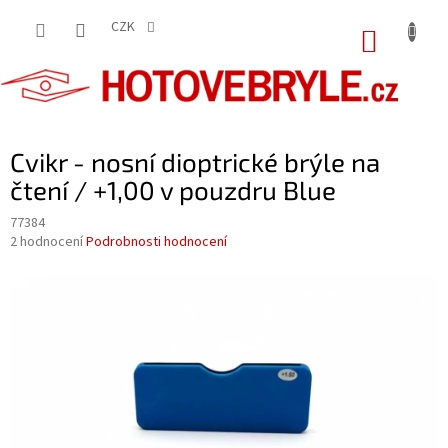
Přejít
na
CZK
NÁKUP
obsah
KOŠÍK
Cvikr - nosní dioptrické brýle na
čtení / +1,00 v pouzdru Blue
77384
Průměrné
2 hodnocení
Podrobnosti hodnocení
hodnocení
produktu
je
5,0
z
5
hvězdiček.