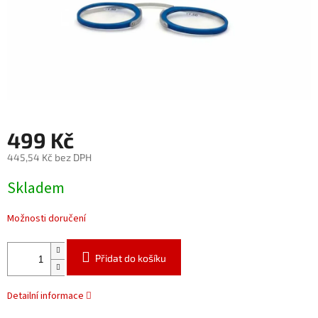
499 Kč
445,54 Kč bez DPH
Měrná
Skladem
cena:
Možnosti doručení
Přidat do košíku
Detailní informace