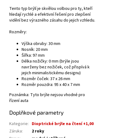
Tento typ brýlí je skvělou volbou pro ty, kteří
hledají rychlé a efektivní řešení pro zlepšení
vidění bez výrazného zásahu do jejich vzhledu.
Rozměry:
Výška obruby:
30 mm
Nosník:
20 mm
Šířka:
97 mm
Délka nožičky:
0 mm (brýle jsou
navrženy bez nožiček, což přispívá k
jejich minimalistickému designu)
Rozměr čoček:
37 x 26 mm
Rozměr pouzdra: 95 x 40 x 7 mm
Poznámka:
Tyto brýle nejsou vhodné pro
řízení auta
Doplňkové parametry
Kategorie
:
Dioptrické brýle na čtení +1,00
Záruka
:
2 roky