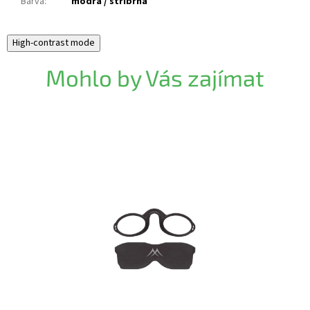
Barva
:
modrá / stříbrná
High-contrast mode
Mohlo by Vás zajímat