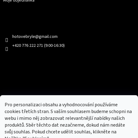
Moje objednávka
Kontakt
hotovebryle
@
gmail.com
+420 776 222 271 (9:00-16:30)
Facebook
Přijímáme online platby
Pro personalizaci obsahu a vyhodnocování používáme
cookies třetích stran. S vaším souhlasem budeme schopni na
webu i mimo něj zobrazovat relevantnější nabídky našich
produktů. Sběr těchto dat nezačneme, dokud nám nedáte
svůj souhlas. Pokud chcete udělit souhlas, klikněte na