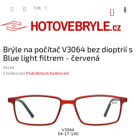
Přejít
na
CZK
NÁKUP
obsah
KOŠÍK
Brýle na počítač V3064 bez dioptrií s
Blue light filtrem - červená
63144
Průměrné
1 hodnocení
Podrobnosti hodnocení
hodnocení
produktu
je
5,0
z
5
hvězdiček.