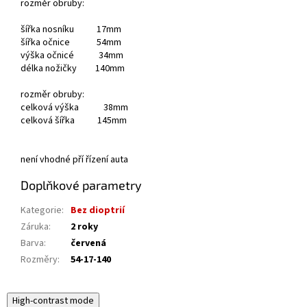
rozměr obruby:
šířka nosníku 17mm
šířka očnice 54mm
výška očnicé 34mm
délka nožičky 140mm
rozměr obruby:
celková výška 38mm
celková šířka 145mm
není vhodné pří řízení auta
Doplňkové parametry
Kategorie
:
Bez dioptrií
Záruka
:
2 roky
Barva
:
červená
Rozměry
:
54-17-140
High-contrast mode