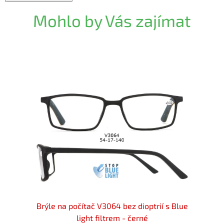
Mohlo by Vás zajímat
ač BLF
Brýle na počítač V3064 bez dioptrií s Blue
MON
light filtrem - černé