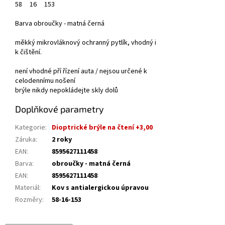
58
16
153
Barva obroučky - matná černá
měkký mikrovláknový ochranný pytlík, vhodný i
k čištění.
není vhodné pří řízení auta / nejsou určené k
celodennímu nošení
brýle nikdy nepokládejte skly dolů
Doplňkové parametry
Kategorie
:
Dioptrické brýle na čtení +3,00
Záruka
:
2 roky
EAN
:
8595627111458
Barva
:
obroučky - matná černá
EAN
:
8595627111458
Materiál
:
Kov s antialergickou úpravou
Rozměry
:
58-16-153