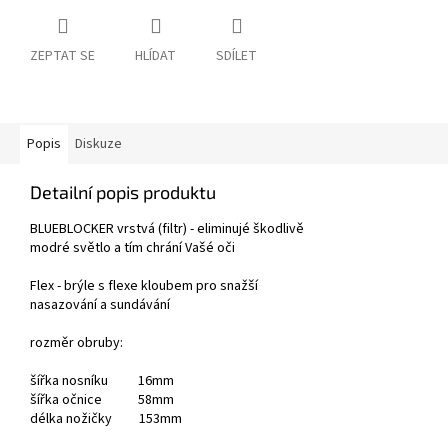
ZEPTAT SE
HLÍDAT
SDÍLET
Popis
Diskuze
Detailní popis produktu
BLUEBLOCKER vrstvá (filtr) - eliminujé škodlivě
modré světlo a tím chrání Vašé oči
Flex - brýle s flexe kloubem pro snažší
nasazování a sundávání
rozměr obruby:
šířka nosníku 16mm
šířka očnice 58mm
délka nožičky 153mm