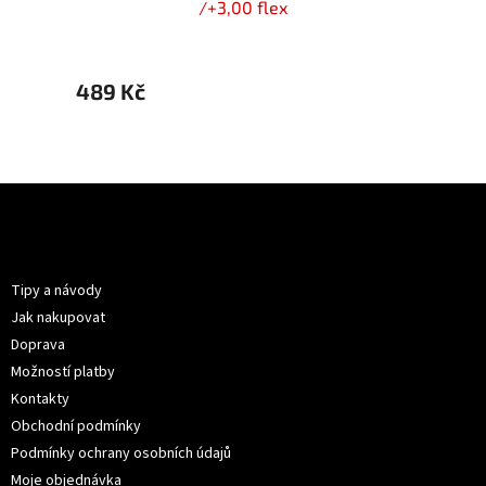
ex
/+3,00 flex
489 Kč
499 
Z
á
p
Informace pro vás
a
t
Tipy a návody
í
Jak nakupovat
Doprava
Možností platby
Kontakty
Obchodní podmínky
Podmínky ochrany osobních údajů
Moje objednávka