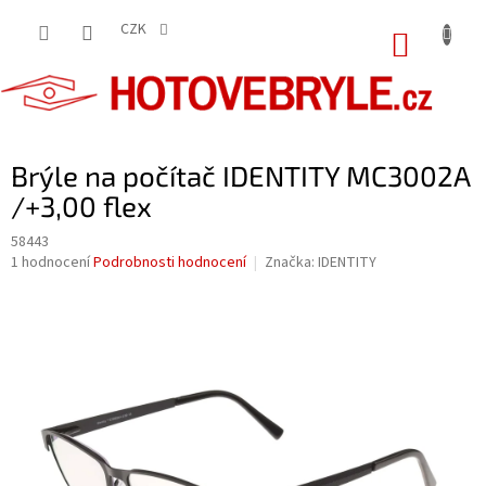
Přejít
na
CZK
NÁKUP
obsah
KOŠÍK
Brýle na počítač IDENTITY MC3002A
/+3,00 flex
58443
Průměrné
1 hodnocení
Podrobnosti hodnocení
Značka:
IDENTITY
hodnocení
produktu
je
5,0
z
5
hvězdiček.