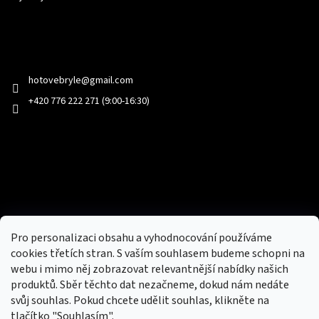
Kontakt
hotovebryle
@
gmail.com
+420 776 222 271 (9:00-16:30)
Facebook
Přijímáme online platby
Pro personalizaci obsahu a vyhodnocování používáme
cookies třetích stran. S vaším souhlasem budeme schopni na
webu i mimo něj zobrazovat relevantnější nabídky našich
produktů. Sběr těchto dat nezačneme, dokud nám nedáte
svůj souhlas. Pokud chcete udělit souhlas, klikněte na
tlačítko "Souhlasím".