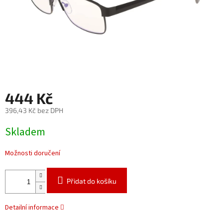
444 Kč
396,43 Kč bez DPH
Měrná
Skladem
cena:
Možnosti doručení
Přidat do košíku
Detailní informace