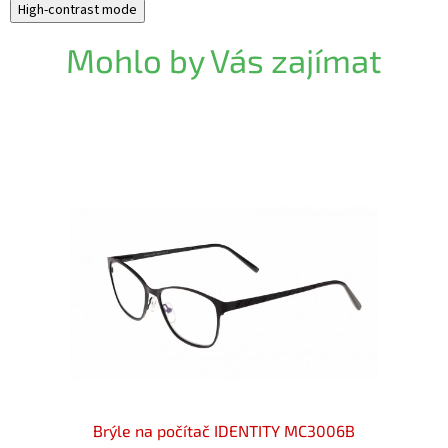
High-contrast mode
Mohlo by Vás zajímat
i u
Brýle na počítač IDENTITY MC3006B
Brý