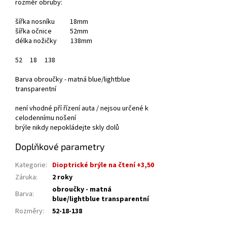
rozměr obruby:
šířka nosníku 18mm
šířka očnice 52mm
délka nožičky 138mm
52
18
138
Barva obroučky - matná blue/lightblue
transparentní
není vhodné pří řízení auta / nejsou určené k
celodennímu nošení
brýle nikdy nepokládejte skly dolů
Doplňkové parametry
Kategorie
:
Dioptrické brýle na čtení +3,50
Záruka
:
2 roky
obroučky - matná
Barva
:
blue/lightblue transparentní
Rozměry
:
52-18-138