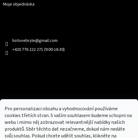
Moje objednávka
Kontakt
hotovebryle
@
gmail.com
+420 776 222 271 (9:00-16:30)
Facebook
Přijímáme online platby
Pro personalizaci obsahu a vyhodnocování používáme
cookies třetích stran. S vaším souhlasem budeme schopni na
webu i mimo něj zobrazovat relevantnější nabídky našich
produktů. Sběr těchto dat nezačneme, dokud nám nedáte
svůj souhlas. Pokud chcete udělit souhlas, klikněte na