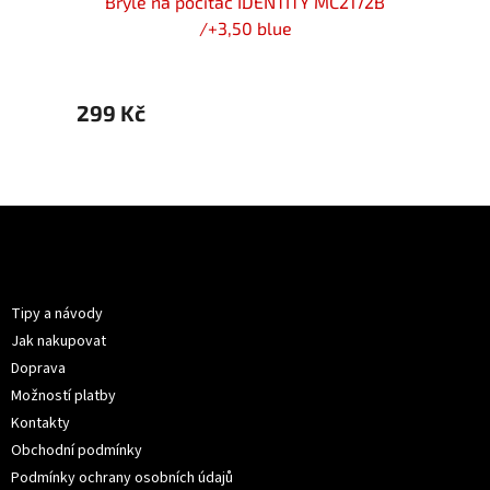
176B
Brýle na počítač IDENTITY MC2172B
Brý
/+3,50 blue
299 Kč
299 
Z
á
p
Informace pro vás
a
t
Tipy a návody
í
Jak nakupovat
Doprava
Možností platby
Kontakty
Obchodní podmínky
Podmínky ochrany osobních údajů