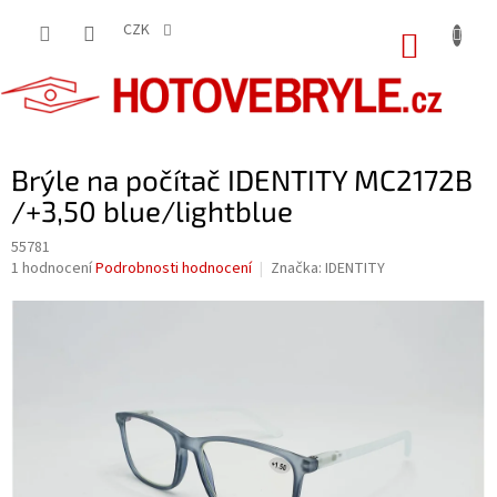
Přejít
na
CZK
NÁKUP
obsah
KOŠÍK
Brýle na počítač IDENTITY MC2172B
/+3,50 blue/lightblue
55781
Průměrné
1 hodnocení
Podrobnosti hodnocení
Značka:
IDENTITY
hodnocení
produktu
je
5,0
z
5
hvězdiček.