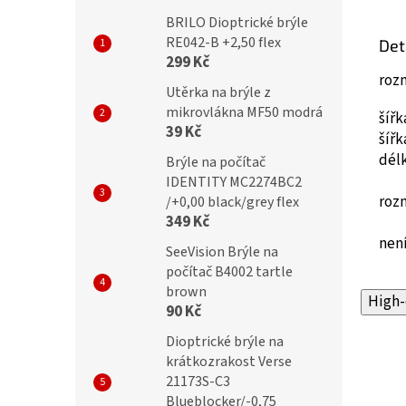
BRILO Dioptrické brýle
RE042-B +2,50 flex
Det
299 Kč
roz
Utěrka na brýle z
mikrovlákna MF50 modrá
šíř
39 Kč
šíř
dél
Brýle na počítač
IDENTITY MC2274BC2
roz
/+0,00 black/grey flex
349 Kč
není
SeeVision Brýle na
počítač B4002 tartle
brown
High-
90 Kč
Dioptrické brýle na
krátkozrakost Verse
21173S-C3
Blueblocker/-0,75