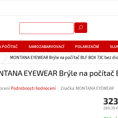
A POČÍTAČ
SAMOZABARVOVACÍ
POLARIZAČNÍ
SLU
MONTANA EYEWEAR Brýle na počítač BLF BOX 73C bez dio
TANA EYEWEAR Brýle na počítač BL
rné
ocení
Podrobnosti hodnocení
Značka:
MONTANA EYEWEAR
cení
323
ktu
288,39 K
Měrná