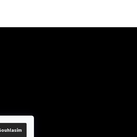
ok
Přijímáme online
platby
Souhlasím