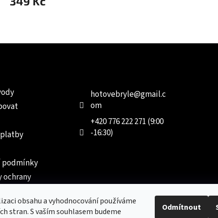
349 Kč
e pro vás
Kontakt
Facebo
vody
hotovebryle
@
gmail.c
om
povat
+420 776 222 271 (9:00
-16:30)
 platby
 podmínky
 ochrany
 údajů
lizaci obsahu a vyhodnocování používáme
ednávka
Odmítnout
ích stran. S vaším souhlasem budeme