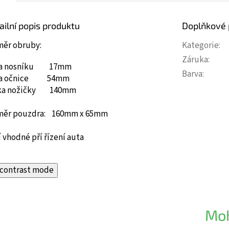
ailní popis produktu
Doplňkové
měr obruby:
Kategorie
:
Záruka
:
ka nosníku 17mm
Barva
:
ka očnice 54mm
ka nožičky 140mm
měr pouzdra: 160mm x 65mm
 vhodné pří řízení auta
contrast mode
Moh