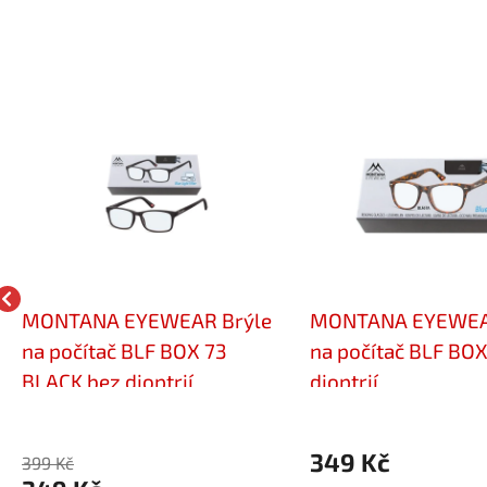
MONTANA EYEWEAR Brýle
MONTANA EYEWEA
na počítač BLF BOX 73
na počítač BLF BOX
BLACK bez dioptrií
dioptrií
349 Kč
399 Kč