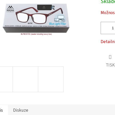
Skla
cena:
ček.
Možnost
Detailn
TISK
is
Diskuze