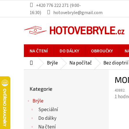
Přejít
+420 776 222 271 (9:00-
na
16:30)
hotovebryle@gmail.com
obsah
NA ČTENÍ
DO DÁLKY
OBROUČKY
N
Brýle
Na počítač
Bez dioptrií
Domů
P
MON
o
Přeskočit
s
Kategorie
kategorie
43882
t
Průmě
1 hodn
r
Brýle
hodno
a
Speciální
produ
n
je
Do dálky
n
5,0
Na čtení