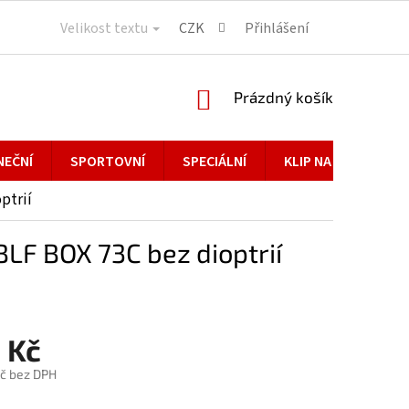
Velikost textu
CZK
Přihlášení
NÁKUPNÍ
Prázdný košík
KOŠÍK
NEČNÍ
SPORTOVNÍ
SPECIÁLNÍ
KLIP NA BRÝLE
ptrií
F BOX 73C bez dioptrií
 Kč
č bez DPH