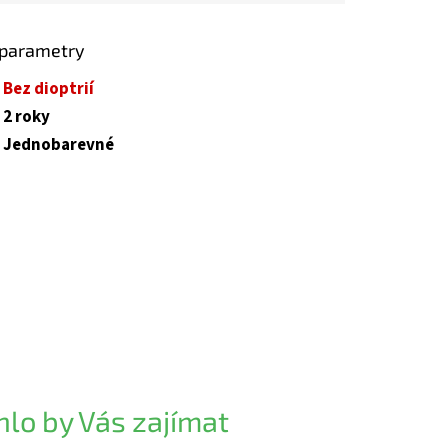
 parametry
Bez dioptrií
2 roky
Jednobarevné
lo by Vás zajímat