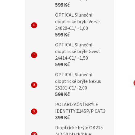
599 Kč
OPTICAL Sluneční
dioptrické brýle Verse
24020-C1/ +1,00
599 Kč
OPTICAL Sluneční
dioptrické brýle Gvest
24414-C1/ +1,50
599 Kč
OPTICAL Sluneční
dioptrické brýle Nexus
25201-C1/ -2,00
NA EYEWEAR Brýle
MONTANA EYEWEAR Brýle
599 Kč
ítač BLF BOX 83 bez
na počítač BLF BOX 83B bez
POLARIZAČNÍ BRÝLE
í
dioptrií
IDENTITY Z145P/P CAT.3
399 Kč
Kč
349 Kč
Dioptrické brýle OK215
/+2,50 black/blue