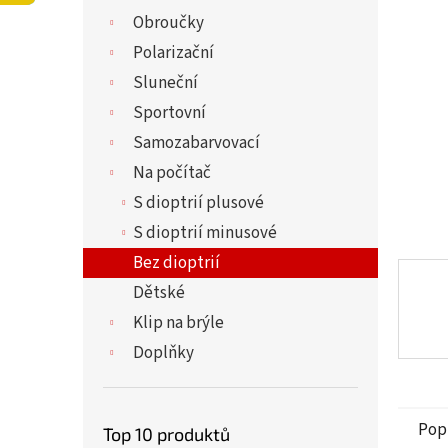
z
í
Obroučky
5
p
hvězdi
a
Polarizační
n
Sluneční
e
Sportovní
l
Samozabarvovací
Na počítač
S dioptrií plusové
S dioptrií minusové
Bez dioptrií
Dětské
Klip na brýle
Doplňky
Pop
Top 10 produktů