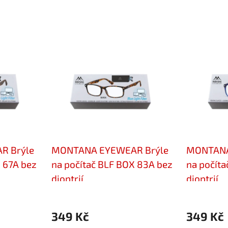
R Brýle
MONTANA EYEWEAR Brýle
MONTANA
 67A bez
na počítač BLF BOX 83A bez
na počíta
dioptrií
dioptrií
349 Kč
349 Kč