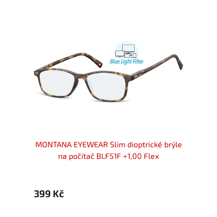
ight
MONTANA EYEWEAR Slim dioptrické brýle
MONTA
na počítač BLF51F +1,00 Flex
399 Kč
399 