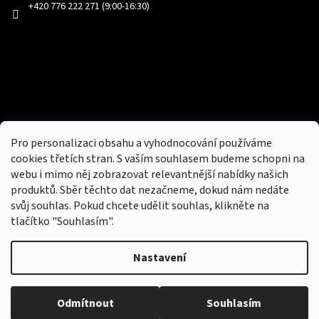
+420 776 222 271 (9:00-16:30)
Facebook
Přijímáme online platby
Pro personalizaci obsahu a vyhodnocování používáme
cookies třetích stran. S vaším souhlasem budeme schopni na
webu i mimo něj zobrazovat relevantnější nabídky našich
produktů. Sběr těchto dat nezačneme, dokud nám nedáte
svůj souhlas. Pokud chcete udělit souhlas, klikněte na
tlačítko "Souhlasím".
Nový obchod s batohy, cestovními zavazadly, tašky a peněženky
Nastavení
Copyright 2026
hotovebryle.cz
. Všechna práva
Vytvořil
Odmítnout
Souhlasím
vyhrazena.
Upravit nastavení cookies
Shoptet