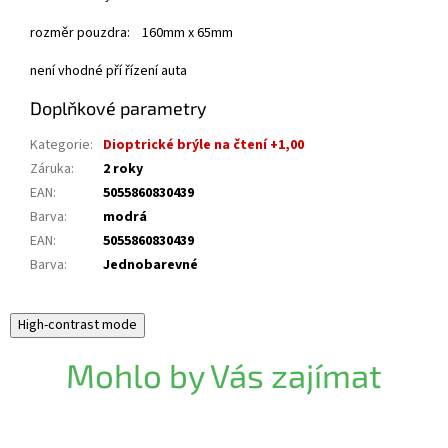
rozměr pouzdra: 160mm x 65mm
není vhodné pří řízení auta
Doplňkové parametry
Kategorie
:
Dioptrické brýle na čtení +1,00
Záruka
:
2 roky
EAN
:
5055860830439
Barva
:
modrá
EAN
:
5055860830439
Barva
:
Jednobarevné
High-contrast mode
Mohlo by Vás zajímat