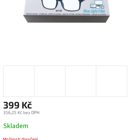
399 Kč
356,25 Kč bez DPH
Měrná
Skladem
cena:
Možnosti doručení