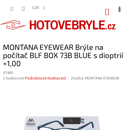
Přejít
na
CZK
NÁKUP
obsah
KOŠÍK
MONTANA EYEWEAR Brýle na
počítač BLF BOX 73B BLUE s dioptrií
+1,00
47460
Průměrné
1 hodnocení
Podrobnosti hodnocení
Značka:
MONTANA EYEWEAR
hodnocení
produktu
je
5,0
z
5
hvězdiček.