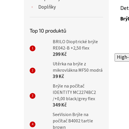
Doplňky
Det
Brý
Top 10 produktů
BRILO Dioptrické brýle
RE042-B +2,50 flex
299 Kč
High-
Utěrka na brýle z
mikrovlákna MF50 modrá
39 Kč
Brýle na počítač
IDENTITY MC2274BC2
/+0,00 black/grey flex
349 Kč
SeeVision Brýle na
počítač B4002 tartle
brown