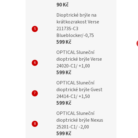
90 Kč
Dioptrické brýle na
krátkozrakost Verse
21173S-C3
Blueblocker/-0,75
599 Kč
rýle PIXEL CAT.0
Party brýle PIXEL CAT.0
OPTICAL Sluneční
é
oranžové
dioptrické brýle Verse
24020-C1/ +1,00
599 Kč
OPTICAL Sluneční
dioptrické brýle Gvest
199 Kč
99 Kč
24414-C1/ +1,50
599 Kč
OPTICAL Sluneční
dioptrické brýle Nexus
25201-C1/ -2,00
599 Kč