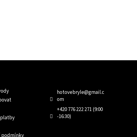
e pro vás
Kontakt
Facebo
vody
hotovebryle
@
gmail.c
om
povat
+420 776 222 271 (9:00
-16:30)
 platby
 podmínky