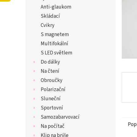
5
í
Anti-glaukom
hvězdi
p
a
Skládací
n
Cvikry
e
S magnetem
l
Multifokální
S LED světlem
Do dálky
Na čtení
Obroučky
Polarizační
Sluneční
Sportovní
Samozabarvovací
Pop
Na počítač
Klip na brýle