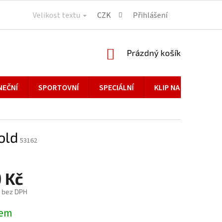
Velikost textu
CZK
Přihlášení
NÁKUPNÍ
Prázdný košík
KOŠÍK
NEČNÍ
SPORTOVNÍ
SPECIÁLNÍ
KLIP NA BRÝLE
old
53162
 Kč
č bez DPH
dem