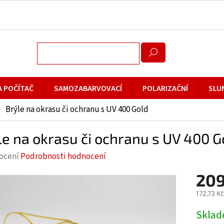
A POČÍTAČ
SAMOZABARVOVACÍ
POLARIZAČNÍ
SLU
Brýle na okrasu či ochranu s UV 400 Gold
le na okrasu či ochranu s UV 400 G
rné
ocení
Podrobnosti hodnocení
cení
209
ktu
172,73 K
Měrná
Skla
cena: