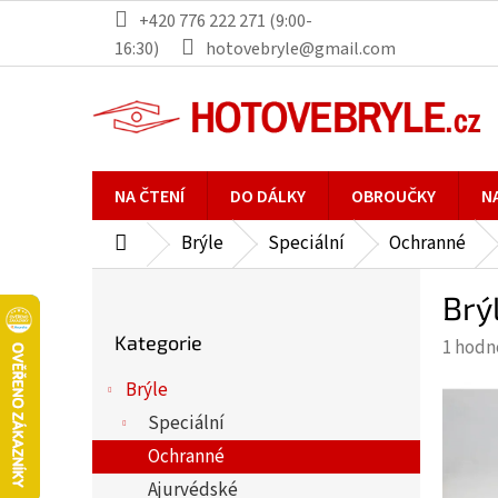
Přejít
+420 776 222 271 (9:00-
na
16:30)
hotovebryle@gmail.com
obsah
NA ČTENÍ
DO DÁLKY
OBROUČKY
N
Brýle
Speciální
Ochranné
Domů
P
Brý
o
Přeskočit
s
Kategorie
Průmě
1 hodn
kategorie
t
hodno
r
Brýle
produ
a
Speciální
je
n
5,0
Ochranné
n
z
Ajurvédské