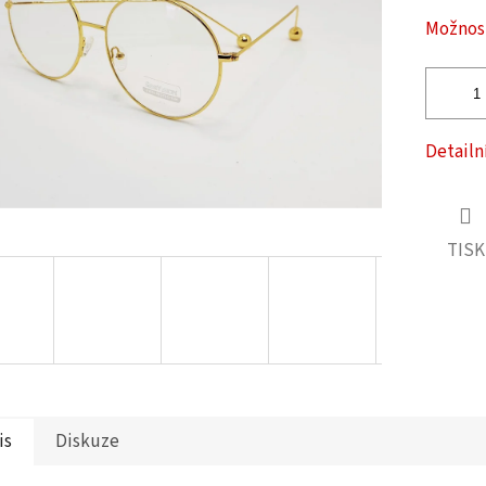
ček.
Možnost
Detailn
TISK
is
Diskuze