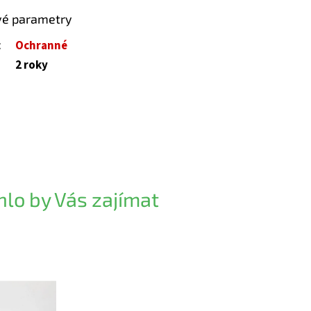
vé parametry
:
Ochranné
2 roky
lo by Vás zajímat