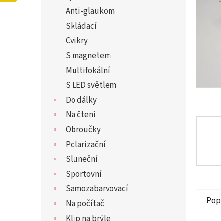
5
í
Anti-glaukom
hvězdi
p
a
Skládací
n
Cvikry
e
S magnetem
l
Multifokální
S LED světlem
Do dálky
Na čtení
Obroučky
Polarizační
Sluneční
Sportovní
Samozabarvovací
Pop
Na počítač
Klip na brýle