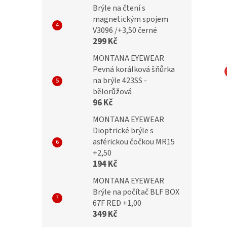
Brýle na čtení s
magnetickým spojem
V3096 /+3,50 černé
299 Kč
MONTANA EYEWEAR
Pevná korálková šňůrka
na brýle 423SS -
rýle PIXEL CAT.0
Party brýle PIXEL CAT.0
bělorůžová
é
oranžové
96 Kč
MONTANA EYEWEAR
Dioptrické brýle s
asférickou čočkou MR15
199 Kč
+2,50
99 Kč
194 Kč
MONTANA EYEWEAR
Brýle na počítač BLF BOX
67F RED +1,00
349 Kč