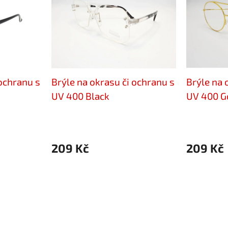
 ochranu s
Brýle na okrasu či ochranu s
Brýle na 
UV 400 Black
UV 400 G
209 Kč
209 Kč