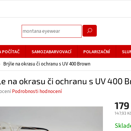
A POČÍTAČ
SAMOZABARVOVACÍ
POLARIZAČNÍ
SLU
Brýle na okrasu či ochranu s UV 400 Brown
le na okrasu či ochranu s UV 400 
rné
ocení
Podrobnosti hodnocení
cení
179
ktu
147,93 K
Měrná
Skla
cena: