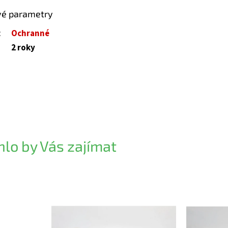
vé parametry
:
Ochranné
2 roky
lo by Vás zajímat