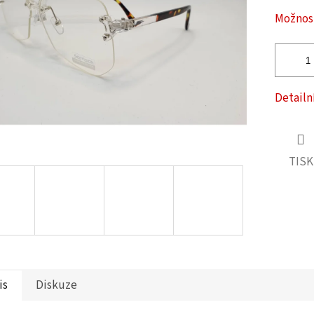
ček.
Možnost
Detailn
TISK
is
Diskuze