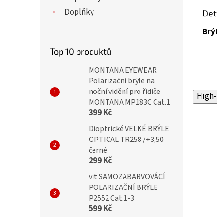
Doplňky
Det
Brý
Top 10 produktů
MONTANA EYEWEAR
Polarizační brýle na
noční vidění pro řidiče
High-
MONTANA MP183C Cat.1
399 Kč
Dioptrické VELKÉ BRÝLE
OPTICAL TR258 /+3,50
černé
299 Kč
vit SAMOZABARVOVÁCÍ
POLARIZAČNÍ BRÝLE
P2552 Cat.1-3
599 Kč