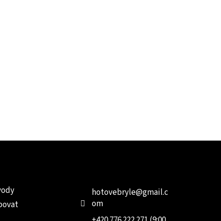
e pro vás
Kontakt
Facebo
vody
hotovebryle
@
gmail.c
om
povat
+420 776 222 271 (9:00