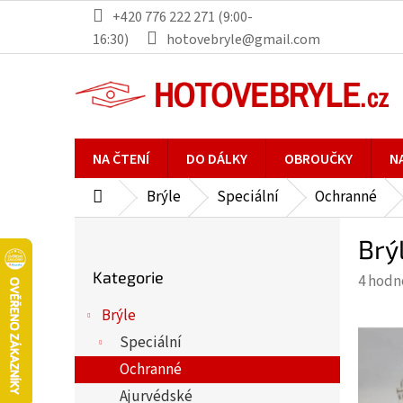
Přejít
+420 776 222 271 (9:00-
na
16:30)
hotovebryle@gmail.com
obsah
NA ČTENÍ
DO DÁLKY
OBROUČKY
N
Brýle
Speciální
Ochranné
Domů
P
Brý
o
Přeskočit
s
Kategorie
Průmě
4 hodn
kategorie
t
hodno
r
Brýle
produ
a
Speciální
je
n
4,5
Ochranné
n
z
Ajurvédské