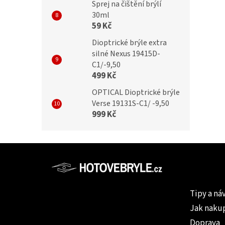
Sprej na čištění brýlí
30ml
59 Kč
Dioptrické brýle extra
silné Nexus 19415D-
C1/-9,50
499 Kč
OPTICAL Dioptrické brýle
Verse 19131S-C1/ -9,50
999 Kč
Z
á
p
Informac
a
Tipy a ná
t
Jak naku
í
Doprava