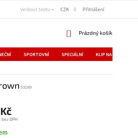
Velikost textu
CZK
Přihlášení
NÁKUPNÍ
Prázdný košík
KOŠÍK
NEČNÍ
SPORTOVNÍ
SPECIÁLNÍ
KLIP NA BRÝLE
Brown
53169
 Kč
č bez DPH
dem