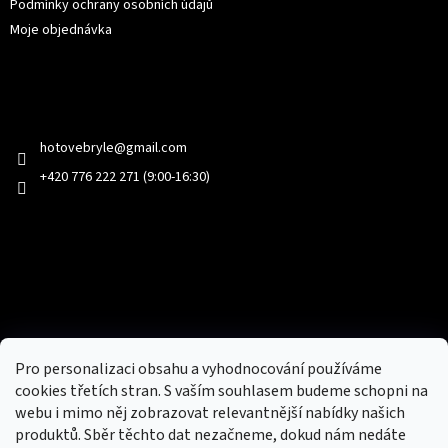
Podmínky ochrany osobních údajů
Moje objednávka
Kontakt
hotovebryle
@
gmail.com
+420 776 222 271 (9:00-16:30)
Facebook
Přijímáme online platby
Pro personalizaci obsahu a vyhodnocování používáme
cookies třetích stran. S vaším souhlasem budeme schopni na
webu i mimo něj zobrazovat relevantnější nabídky našich
produktů. Sběr těchto dat nezačneme, dokud nám nedáte