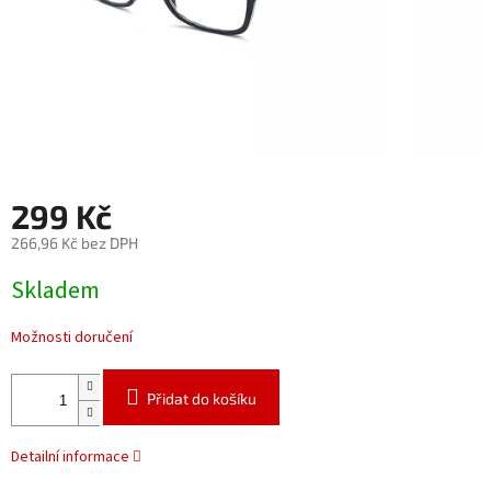
299 Kč
266,96 Kč bez DPH
Měrná
Skladem
cena:
Možnosti doručení
Přidat do košíku
Detailní informace