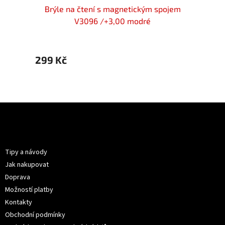
tickým
Brýle na čtení s magnetickým spojem
Brýl
é
V3096 /+3,00 modré
299 Kč
299 
Z
á
p
Informace pro vás
a
t
Tipy a návody
í
Jak nakupovat
Doprava
Možností platby
Kontakty
Obchodní podmínky