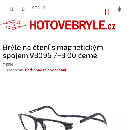
Přejít
na
CZK
NÁKUP
obsah
KOŠÍK
Brýle na čtení s magnetickým
spojem V3096 /+3,00 černé
74556
Průměrné
1 hodnocení
Podrobnosti hodnocení
hodnocení
produktu
je
5,0
z
5
hvězdiček.