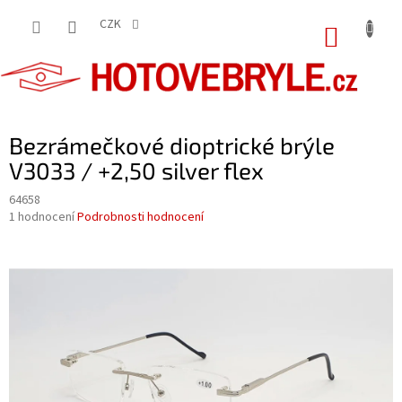
Přejít
na
CZK
NÁKUP
obsah
KOŠÍK
Bezrámečkové dioptrické brýle
V3033 / +2,50 silver flex
64658
Průměrné
1 hodnocení
Podrobnosti hodnocení
hodnocení
produktu
je
5,0
z
5
hvězdiček.