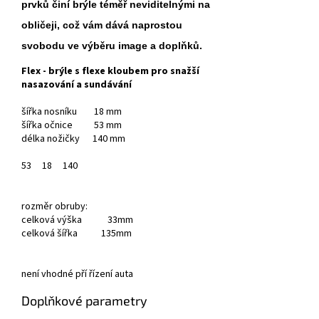
prvků činí brýle téměř neviditelnými na
obličeji, což vám dává naprostou
svobodu ve výběru image a doplňků.
Flex - brýle s flexe kloubem pro snažší
nasazování a sundávání
šířka nosníku 18 mm
šířka očnice 53 mm
délka nožičky 140 mm
53
18
140
rozměr obruby:
celková výška 33mm
celková šířka 135mm
není vhodné pří řízení auta
Doplňkové parametry