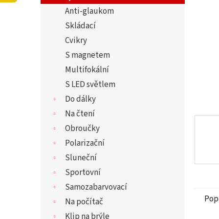
5
í
Anti-glaukom
hvězdi
p
a
Skládací
n
Cvikry
e
S magnetem
l
Multifokální
S LED světlem
Do dálky
Na čtení
Obroučky
Polarizační
Sluneční
Sportovní
Samozabarvovací
Pop
Na počítač
Klip na brýle