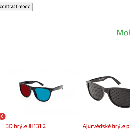
contrast mode
Moh
3D brýle JH131 2
Ajurvédské brýle p