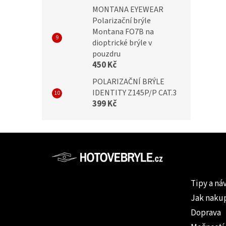
ní zraku MY014 black
zlepšení zraku MY014 silver
MONTANA EYEWEAR
Polarizační brýle
Montana FO7B na
dioptrické brýle v
pouzdru
Kč
399 Kč
450 Kč
POLARIZAČNÍ BRÝLE
IDENTITY Z145P/P CAT.3
399 Kč
Z
á
p
Informac
a
Tipy a ná
t
Jak naku
í
Doprava