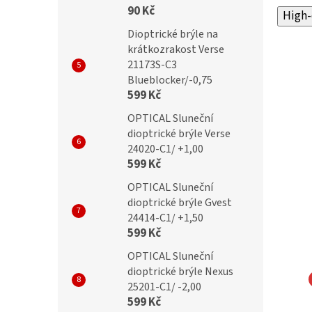
90 Kč
High-
Dioptrické brýle na
krátkozrakost Verse
21173S-C3
Blueblocker/-0,75
599 Kč
OPTICAL Sluneční
dioptrické brýle Verse
24020-C1/ +1,00
599 Kč
OPTICAL Sluneční
dioptrické brýle Gvest
24414-C1/ +1,50
599 Kč
OPTICAL Sluneční
dioptrické brýle Nexus
25201-C1/ -2,00
dské brýle pro
Ajurvédské brýle pro
599 Kč