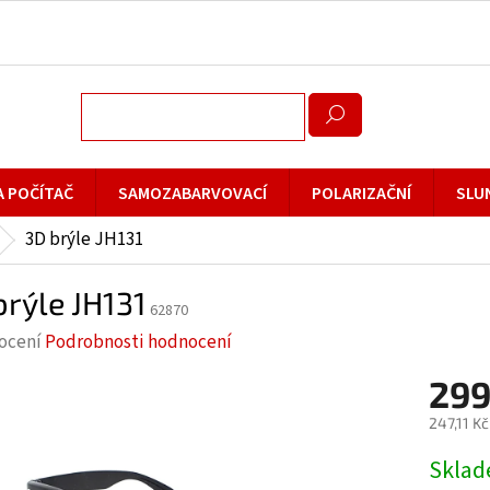
A POČÍTAČ
SAMOZABARVOVACÍ
POLARIZAČNÍ
SLU
3D brýle JH131
brýle JH131
62870
rné
ocení
Podrobnosti hodnocení
cení
299
ktu
247,11 K
Měrná
Skla
cena: