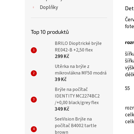
Doplňky
Det
Čer
fot
Top 10 produktů
roz
BRILO Dioptrické brýle
RE042-B +2,50 flex
šíř
299 Kč
šíř
Utěrka na brýle z
výš
mikrovlákna MF50 modrá
dél
39 Kč
55
Brýle na počítač
IDENTITY MC2274BC2
/+0,00 black/grey flex
roz
349 Kč
cel
SeeVision Brýle na
cel
počítač B4002 tartle
brown