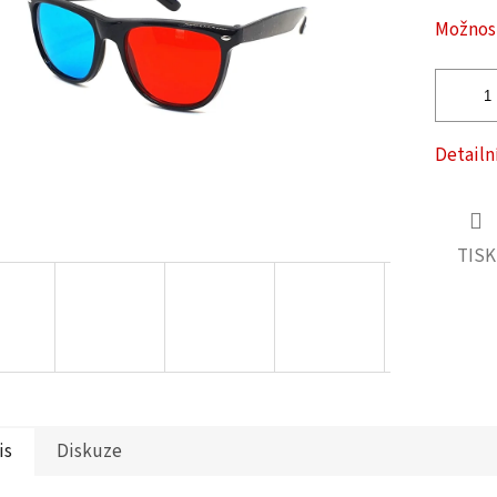
ček.
Možnost
Detailn
TISK
is
Diskuze