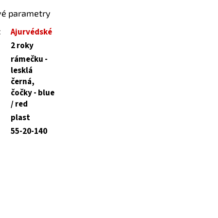
vé parametry
:
Ajurvédské
2 roky
rámečku -
lesklá
černá,
čočky - blue
/ red
plast
55-20-140