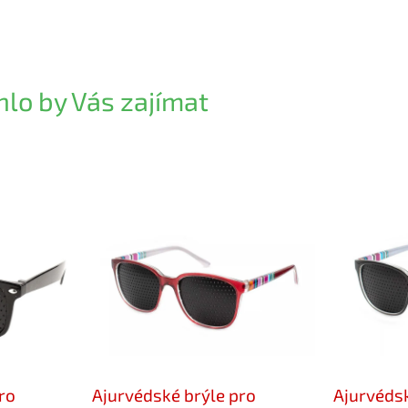
lo by Vás zajímat
ro
Ajurvédské brýle pro
Ajurvédsk