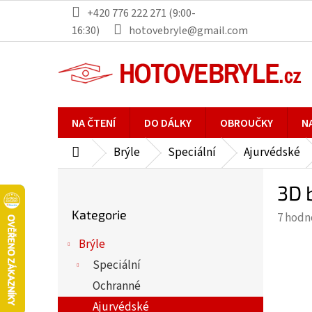
Přejít
+420 776 222 271 (9:00-
na
16:30)
hotovebryle@gmail.com
obsah
NA ČTENÍ
DO DÁLKY
OBROUČKY
N
Brýle
Speciální
Ajurvédské
Domů
P
3D 
o
Přeskočit
s
Kategorie
Průmě
7 hodn
kategorie
t
hodno
r
Brýle
produ
a
Speciální
je
n
4,1
Ochranné
n
z
Ajurvédské