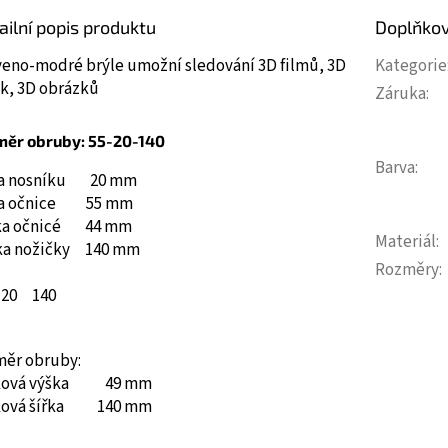
ailní popis produktu
Doplňko
veno-modré brýle umožní sledování 3D filmů, 3D
Kategorie
ek, 3D obrázků
Záruka
:
měr obruby: 55-20-140
Barva
:
ka nosníku 20 mm
ka očnice 55 mm
ka očnicé 44 mm
Materiál
:
ka nožičky 140 mm
Rozměry
:
20
140
měr obruby:
ková výška 49 mm
ková šířka 140 mm