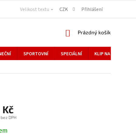
Velikost textu
CZK
Přihlášení
NÁKUPNÍ
Prázdný košík
KOŠÍK
NEČNÍ
SPORTOVNÍ
SPECIÁLNÍ
KLIP NA BRÝLE
 Kč
č bez DPH
dem