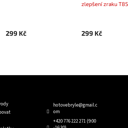
zlepšení zraku T8
299 Kč
299 Kč
e pro vás
Kontakt
Facebo
vody
hotovebryle
@
gmail.c
om
povat
+420 776 222 271 (9:00
-16:30)