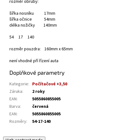
rozměr obruby:
šířka nosníku 17mm
šířka očnice 54mm
délka nožičky 140mm
54
17
140
rozměr pouzdra: 160mm x 65mm
není vhodné pří řízení auta
Doplňkové parametry
Kategorie
:
Počítačové +3,50
Záruka
:
2 roky
EAN
:
5055860855005
Barva
:
červená
EAN
:
5055860855005
Rozměry
:
54-17-140