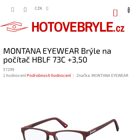
Přejít
na
CZK
NÁKUP
obsah
KOŠÍK
MONTANA EYEWEAR Brýle na
počítač HBLF 73C +3,50
57299
Průměrné
1 hodnocení
Podrobnosti hodnocení
Značka:
MONTANA EYEWEAR
hodnocení
produktu
je
5,0
z
5
hvězdiček.