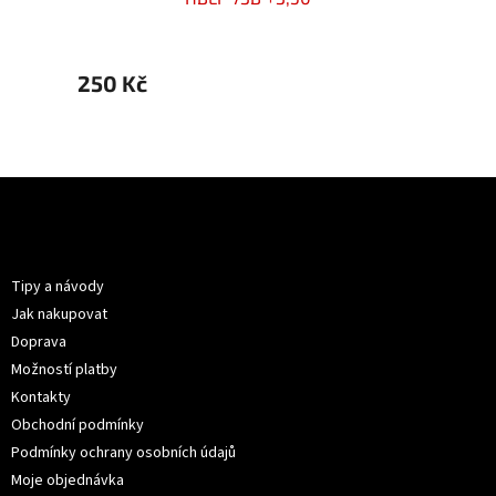
250 Kč
250 
Z
á
p
Informace pro vás
a
t
Tipy a návody
í
Jak nakupovat
Doprava
Možností platby
Kontakty
Obchodní podmínky
Podmínky ochrany osobních údajů
Moje objednávka