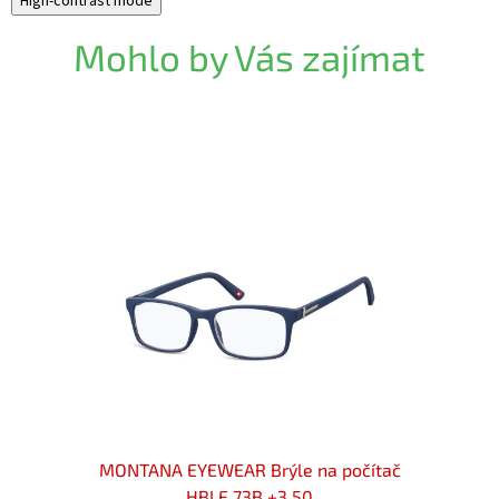
High-contrast mode
Mohlo by Vás zajímat
ítač
MONTANA EYEWEAR Brýle na počítač
MON
HBLF 73B +3,50