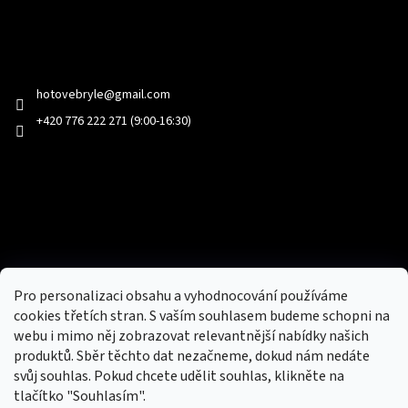
Kontakt
hotovebryle
@
gmail.com
+420 776 222 271 (9:00-16:30)
Facebook
Přijímáme online platby
Pro personalizaci obsahu a vyhodnocování používáme
cookies třetích stran. S vaším souhlasem budeme schopni na
webu i mimo něj zobrazovat relevantnější nabídky našich
produktů. Sběr těchto dat nezačneme, dokud nám nedáte
svůj souhlas. Pokud chcete udělit souhlas, klikněte na
tlačítko "Souhlasím".